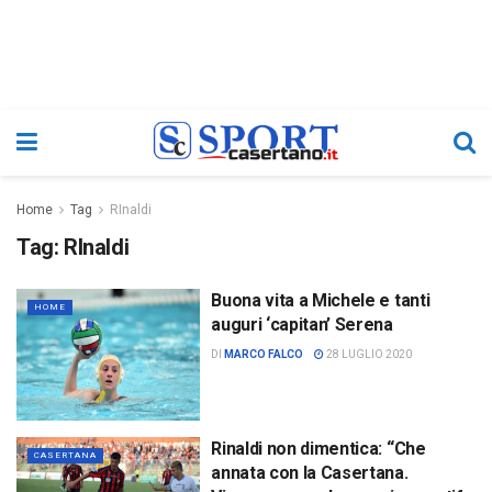
Home
Tag
RInaldi
Tag:
RInaldi
Buona vita a Michele e tanti
HOME
auguri ‘capitan’ Serena
DI
MARCO FALCO
28 LUGLIO 2020
Rinaldi non dimentica: “Che
CASERTANA
annata con la Casertana.