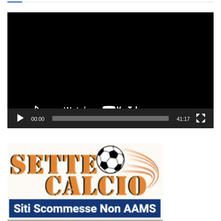
Video
Player
00:00
41:17