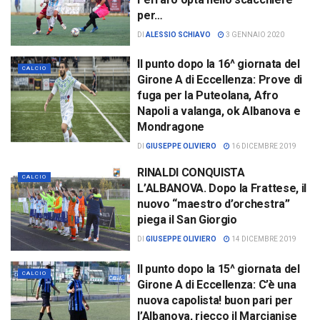
per…
DI
ALESSIO SCHIAVO
3 GENNAIO 2020
Il punto dopo la 16^ giornata del
CALCIO
Girone A di Eccellenza: Prove di
fuga per la Puteolana, Afro
Napoli a valanga, ok Albanova e
Mondragone
DI
GIUSEPPE OLIVIERO
16 DICEMBRE 2019
RINALDI CONQUISTA
CALCIO
L’ALBANOVA. Dopo la Frattese, il
nuovo “maestro d’orchestra”
piega il San Giorgio
DI
GIUSEPPE OLIVIERO
14 DICEMBRE 2019
Il punto dopo la 15^ giornata del
CALCIO
Girone A di Eccellenza: C’è una
nuova capolista! buon pari per
l’Albanova, riecco il Marcianise