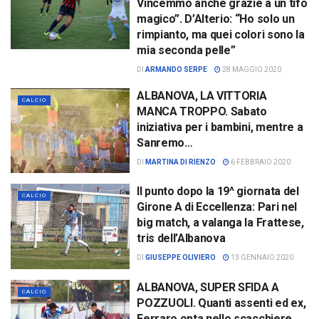
Vincemmo anche grazie a un tifo
magico”. D’Alterio: “Ho solo un
rimpianto, ma quei colori sono la
mia seconda pelle”
DI
ARMANDO SERPE
28 MAGGIO 2020
ALBANOVA, LA VITTORIA
CALCIO
MANCA TROPPO. Sabato
iniziativa per i bambini, mentre a
Sanremo…
DI
MARTINA DI RIENZO
6 FEBBRAIO 2020
Il punto dopo la 19^ giornata del
CALCIO
Girone A di Eccellenza: Pari nel
big match, a valanga la Frattese,
tris dell’Albanova
DI
GIUSEPPE OLIVIERO
13 GENNAIO 2020
ALBANOVA, SUPER SFIDA A
CALCIO
POZZUOLI. Quanti assenti ed ex,
Ferraro opta nello scacchiere