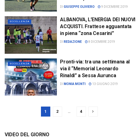
DI
GIUSEPPE OLIVIERO
9 DICEMBRE 2019
ALBANOVA, L’ENERGIA DEI NUOVI
ECCELLENZA
ACQUISTI. Frattese agguantata
in piena “zona Cesarini”
DI
REDAZIONE
8 DICEMBRE 2019
Pronti-via: tra una settimana al
ECCELLENZA
via il “Memorial Leonardo
Rinaldi” a Sessa Aurunca
DI
MONIA MONTI
13 GIUGNO 2019
1
2
…
4
VIDEO DEL GIORNO