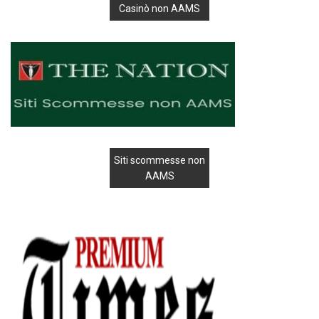
Casinò non AAMS
Siti scommesse non
AAMS