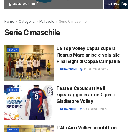
giusto per noi”
arriva l’opp
Home
Categoria
Pallavolo
Serie C maschile
Serie C maschile
La Top Volley Capua supera
HOME
l’Icarus Marcianise e vola alle
Final Eight di Coppa Campania
DI
REDAZIONE
11 OTTOBRE 2019
Festa a Capua: arriva il
HOME
ripescaggio in serie C per il
Gladiatore Volley
DI
REDAZIONE
29 AGOSTO 2019
L’Alp Airri Volley sconfitta in
HOME