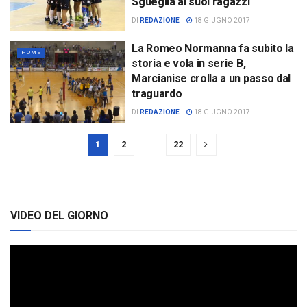
Sgueglia ai suoi ragazzi
DI
REDAZIONE
18 GIUGNO 2017
La Romeo Normanna fa subito la
HOME
storia e vola in serie B,
Marcianise crolla a un passo dal
traguardo
DI
REDAZIONE
18 GIUGNO 2017
1
2
…
22
VIDEO DEL GIORNO
Video
Player