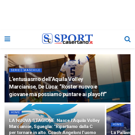
SERIE C MASCHILE
L’entusiasmo dell’Aquila Volley
Marcianise, De Luca: “Roster nuovo e
giovane ma possiamo puntare ai playoff”
HOME
LA NUOVA STAGIONE. Nasce l’Aquila Volley
HOME
Marcianise, Sgueglia: “Ripartiamo dalla C
per tornare in alto. Coach Angeloni l’uomo
La Pallavol