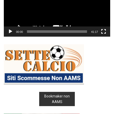
00:00
41:17
Bookmaker non
AAMS