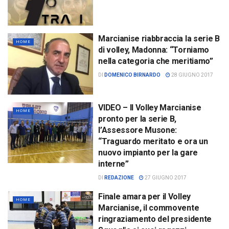
Marcianise riabbraccia la serie B
HOME
di volley, Madonna: “Torniamo
nella categoria che meritiamo”
DI
DOMENICO BIRNARDO
28 GIUGNO 2017
VIDEO – Il Volley Marcianise
HOME
pronto per la serie B,
l’Assessore Musone:
“Traguardo meritato e ora un
nuovo impianto per la gare
interne”
DI
REDAZIONE
27 GIUGNO 2017
Finale amara per il Volley
HOME
Marcianise, il commovente
ringraziamento del presidente