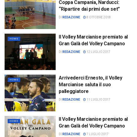
Coppa Campania, Narducci:
“Ripartire dai primi due set”
DI
REDAZIONE
8 OTTOBRE 2018
Il Volley Marcianise premiato al
HOME
Gran Galà del Volley Campano
DI
REDAZIONE
12 LUGLIO 2017
Arrivederci Ernesto, il Volley
HOME
Marcianise saluta il suo
palleggiatore
DI
REDAZIONE
11 LUGLIO 2017
Il Volley Marcianise premiato al
HOME
Gran Galà del Volley Campano
DI
REDAZIONE
7 LUGLIO 2017