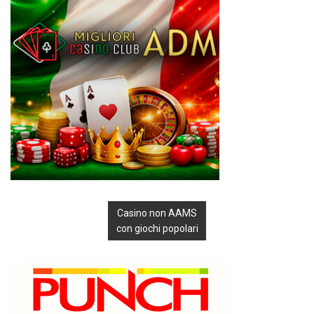
Casino non AAMS
con giochi popolari