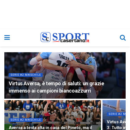
SERIE A2 MASCHILE
Virtus Aversa, è tempo di saluti: un grazie
immenso ai campioni biancoazzurri
SERIE A2 MA
SERIE A2 MASCHILE
Virtus Aver
Aversa a testa alta in casa del Pineto, ma il
3. Tutto in 