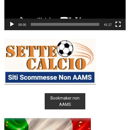
00:00
41:17
Bookmaker non
AAMS