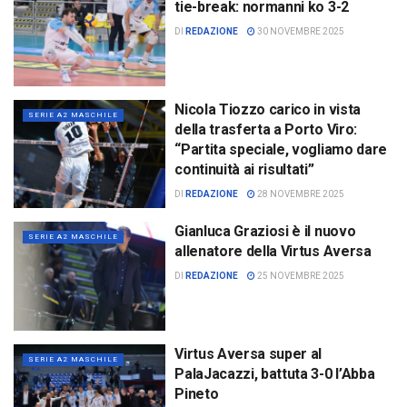
tie-break: normanni ko 3-2
DI
REDAZIONE
30 NOVEMBRE 2025
Nicola Tiozzo carico in vista
SERIE A2 MASCHILE
della trasferta a Porto Viro:
“Partita speciale, vogliamo dare
continuità ai risultati”
DI
REDAZIONE
28 NOVEMBRE 2025
Gianluca Graziosi è il nuovo
SERIE A2 MASCHILE
allenatore della Virtus Aversa
DI
REDAZIONE
25 NOVEMBRE 2025
Virtus Aversa super al
SERIE A2 MASCHILE
PalaJacazzi, battuta 3-0 l’Abba
Pineto