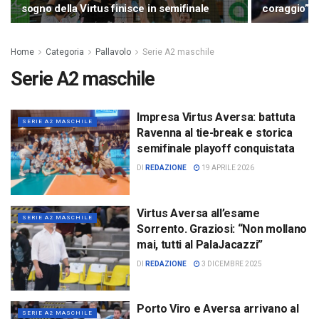
sogno della Virtus finisce in semifinale
coraggio”
Home
Categoria
Pallavolo
Serie A2 maschile
Serie A2 maschile
Impresa Virtus Aversa: battuta
SERIE A2 MASCHILE
Ravenna al tie-break e storica
semifinale playoff conquistata
DI
REDAZIONE
19 APRILE 2026
Virtus Aversa all’esame
SERIE A2 MASCHILE
Sorrento. Graziosi: “Non mollano
mai, tutti al PalaJacazzi”
DI
REDAZIONE
3 DICEMBRE 2025
Porto Viro e Aversa arrivano al
SERIE A2 MASCHILE