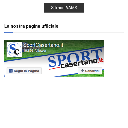
Siti non AAMS
La nostra pagina ufficiale