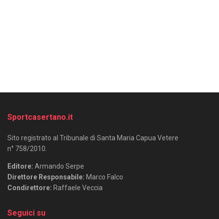
Sportcasertano.it
Sito registrato al Tribunale di Santa Maria Capua Vetere
n° 758/2010.
Editore:
Armando Serpe
Direttore Responsabile:
Marco Falco
Condirettore:
Raffaele Veccia
Seguici su