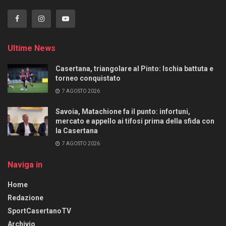
Ultime News
Casertana, triangolare al Pinto: Ischia battuta e
torneo conquistato
7 AGOSTO 2026
Savoia, Matachione fa il punto: infortuni,
mercato e appello ai tifosi prima della sfida con
la Casertana
7 AGOSTO 2026
Naviga in
Home
Redazione
SportCasertanoTV
Archivio