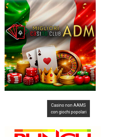
Casino non AAMS
con giochi popolari