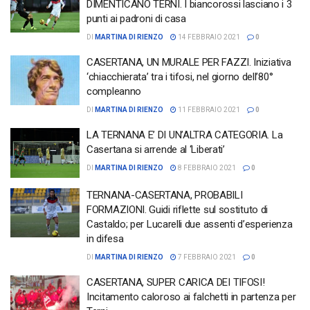
DIMENTICANO TERNI. I biancorossi lasciano i 3
punti ai padroni di casa
DI
MARTINA DI RIENZO
14 FEBBRAIO 2021
0
CASERTANA, UN MURALE PER FAZZI. Iniziativa
‘chiacchierata’ tra i tifosi, nel giorno dell’80°
compleanno
DI
MARTINA DI RIENZO
11 FEBBRAIO 2021
0
LA TERNANA E’ DI UN’ALTRA CATEGORIA. La
Casertana si arrende al ‘Liberati’
DI
MARTINA DI RIENZO
8 FEBBRAIO 2021
0
TERNANA-CASERTANA, PROBABILI
FORMAZIONI. Guidi riflette sul sostituto di
Castaldo; per Lucarelli due assenti d’esperienza
in difesa
DI
MARTINA DI RIENZO
7 FEBBRAIO 2021
0
CASERTANA, SUPER CARICA DEI TIFOSI!
Incitamento caloroso ai falchetti in partenza per