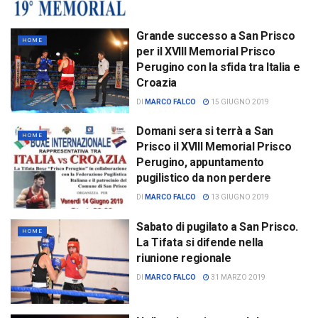
Grande successo a San Prisco
HOME
per il XVIII Memorial Prisco
Perugino con la sfida tra Italia e
Croazia
DI
MARCO FALCO
15 GIUGNO 2019
Domani sera si terrà a San
HOME
Prisco il XVIII Memorial Prisco
Perugino, appuntamento
pugilistico da non perdere
DI
MARCO FALCO
13 GIUGNO 2019
Sabato di pugilato a San Prisco.
HOME
La Tifata si difende nella
riunione regionale
DI
MARCO FALCO
31 MARZO 2019