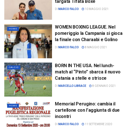
targata Tifata Boxe
DI
MARCO FALCO
10 MAGGIO 2021
WOMEN BOXING LEAGUE. Nel
HOME
pomeriggio la Campania si gioca
la finale con Charaabi e Golino
DI
MARCO FALCO
8 MAGGIO 2021
BORN IN THE USA. Nel lunch-
CALCIO
match al “Pinto” sbarca il nuovo
Catania a stelle e strisce
DI
MARCELLO LIBRACE
8 GENNAIO 2021
Memorial Perugino: cambia il
HOME
cartellone con l’aggiunta di due
incontri
DI
MARCO FALCO
11 SETTEMBRE 2020