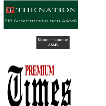
Siti scommesse non
AAMS