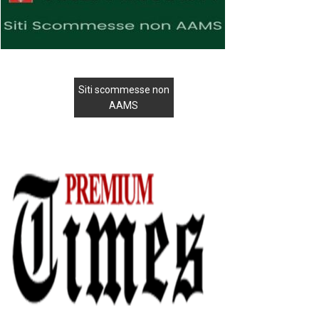
Siti scommesse non
AAMS