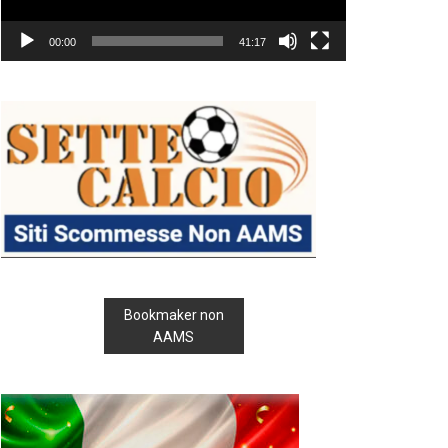
00:00
41:17
Bookmaker non
AAMS