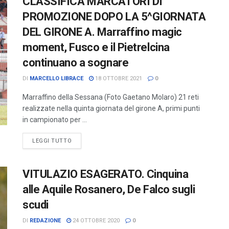
CLASSIFICA MARCATORI DI
PROMOZIONE DOPO LA 5^GIORNATA
DEL GIRONE A. Marraffino magic
moment, Fusco e il Pietrelcina
continuano a sognare
DI
MARCELLO LIBRACE
18 OTTOBRE 2021
0
Marraffino della Sessana (Foto Gaetano Molaro) 21 reti
realizzate nella quinta giornata del girone A, primi punti
in campionato per ...
LEGGI TUTTO
VITULAZIO ESAGERATO. Cinquina
alle Aquile Rosanero, De Falco sugli
scudi
DI
REDAZIONE
24 OTTOBRE 2020
0