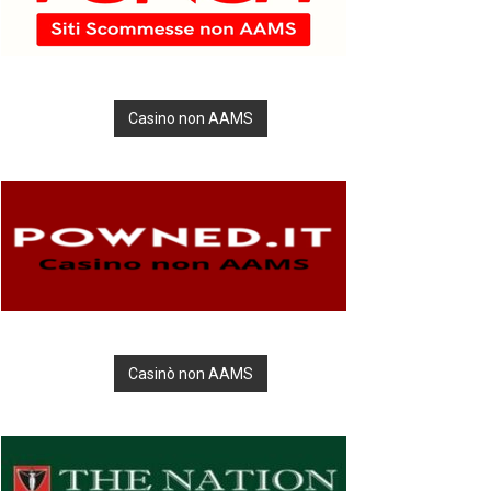
Casino non AAMS
Casinò non AAMS