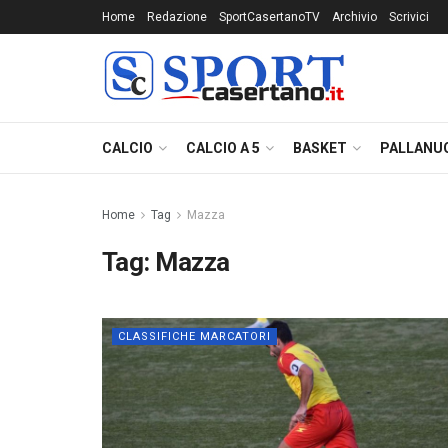
Home
Redazione
SportCasertanoTV
Archivio
Scrivici
CALCIO
CALCIO A 5
BASKET
PALLANU
Home
Tag
Mazza
Tag:
Mazza
CLASSIFICHE MARCATORI