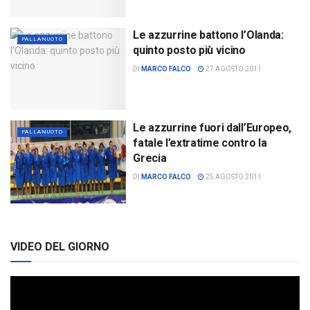
Le azzurrine battono l’Olanda:
PALLANUOTO
quinto posto più vicino
DI
MARCO FALCO
27 AGOSTO 2011
Le azzurrine fuori dall’Europeo,
PALLANUOTO
fatale l’extratime contro la
Grecia
DI
MARCO FALCO
25 AGOSTO 2011
VIDEO DEL GIORNO
Video
Player