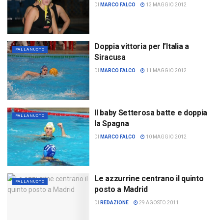
DI
MARCO FALCO
13 MAGGIO 2012
Doppia vittoria per l’Italia a
PALLANUOTO
Siracusa
DI
MARCO FALCO
11 MAGGIO 2012
Il baby Setterosa batte e doppia
PALLANUOTO
la Spagna
DI
MARCO FALCO
10 MAGGIO 2012
Le azzurrine centrano il quinto
PALLANUOTO
posto a Madrid
DI
REDAZIONE
29 AGOSTO 2011