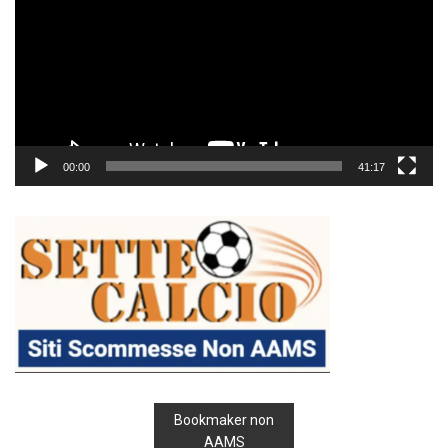
00:00
41:17
Bookmaker non
AAMS