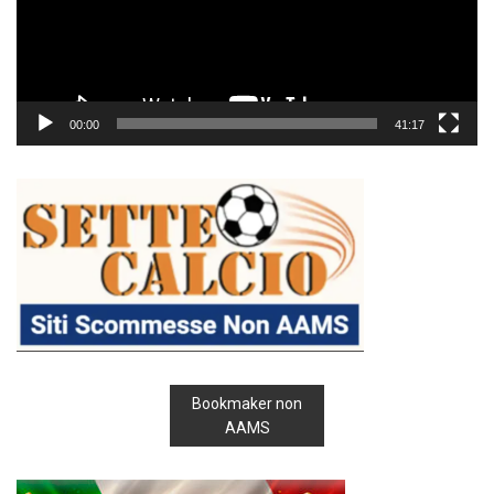
00:00
41:17
Bookmaker non
AAMS