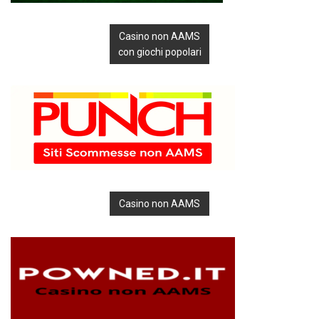
Casino non AAMS
con giochi popolari
Casino non AAMS