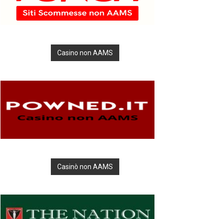
Casino non AAMS
Casinò non AAMS