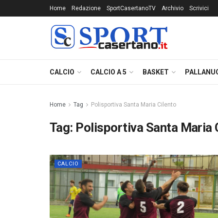
Home
Redazione
SportCasertanoTV
Archivio
Scrivici
CALCIO
CALCIO A 5
BASKET
PALLANU
Home
Tag
Polisportiva Santa Maria Cilento
Tag:
Polisportiva Santa Maria 
CALCIO