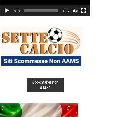
00:00
41:17
Bookmaker non
AAMS