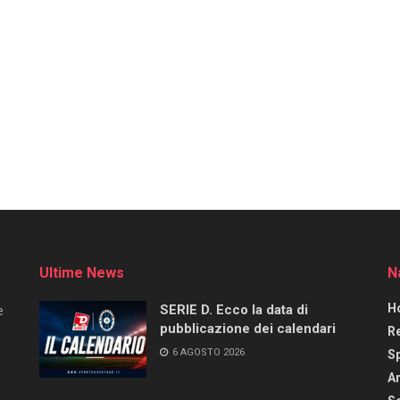
Ultime News
N
H
SERIE D. Ecco la data di
e
pubblicazione dei calendari
R
6 AGOSTO 2026
S
Ar