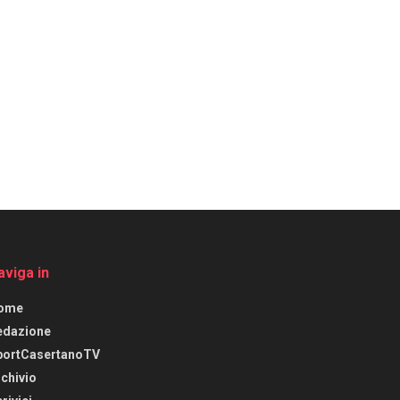
aviga in
ome
edazione
portCasertanoTV
chivio