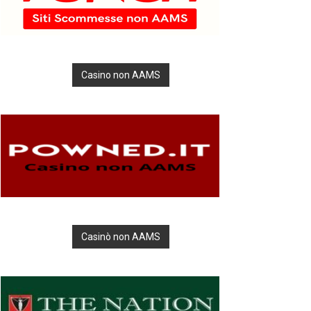
Casino non AAMS
Casinò non AAMS