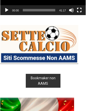
00:00
41:17
Bookmaker non
AAMS