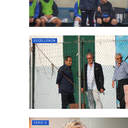
ECCELLENZA
SERIE D