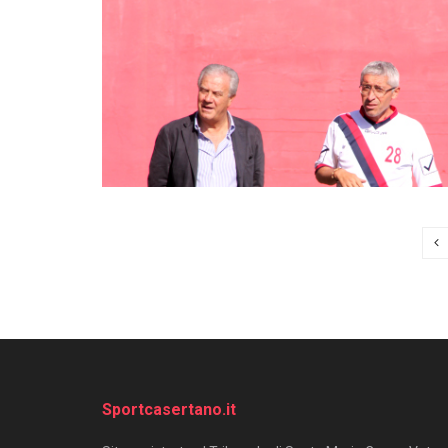
Sportcasertano.it