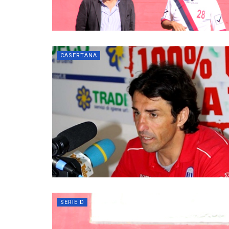
CASERTANA
SERIE D