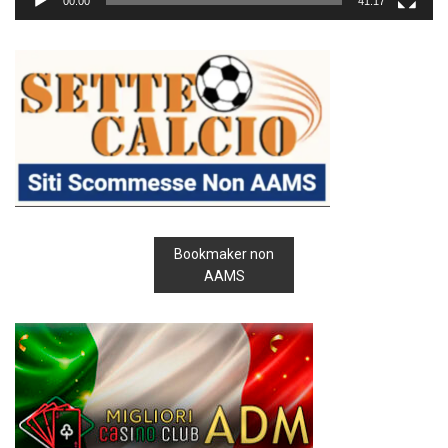
00:00
41:17
Bookmaker non
AAMS