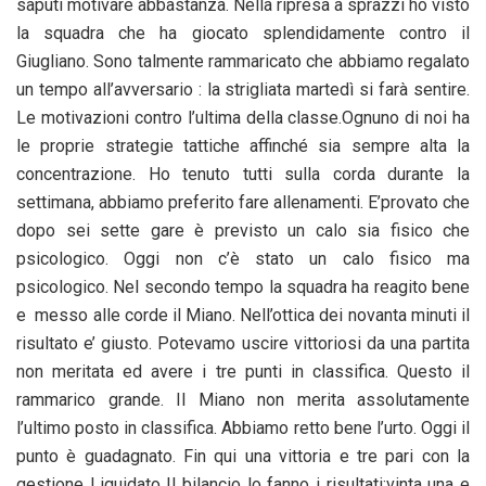
saputi motivare abbastanza. Nella ripresa a sprazzi ho visto
la squadra che ha giocato splendidamente contro il
Giugliano. Sono talmente rammaricato che abbiamo regalato
un tempo all’avversario : la strigliata martedì si farà sentire.
Le motivazioni contro l’ultima della classe.Ognuno di noi ha
le proprie strategie tattiche affinché sia sempre alta la
concentrazione. Ho tenuto tutti sulla corda durante la
settimana, abbiamo preferito fare allenamenti. E’provato che
dopo sei sette gare è previsto un calo sia fisico che
psicologico. Oggi non c’è stato un calo fisico ma
psicologico. Nel secondo tempo la squadra ha reagito bene
e messo alle corde il Miano. Nell’ottica dei novanta minuti il
risultato e’ giusto. Potevamo uscire vittoriosi da una partita
non meritata ed avere i tre punti in classifica. Questo il
rammarico grande. Il Miano non merita assolutamente
l’ultimo posto in classifica. Abbiamo retto bene l’urto. Oggi il
punto è guadagnato. Fin qui una vittoria e tre pari con la
gestione Liquidato Il bilancio lo fanno i risultati:vinta una e