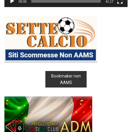
00:00
41:17
Bookmaker non
AAMS