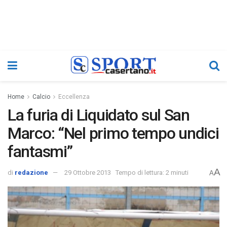
Home
Calcio
Eccellenza
La furia di Liquidato sul San
Marco: “Nel primo tempo undici
fantasmi”
A
di
redazione
29 Ottobre 2013
Tempo di lettura: 2 minuti
A