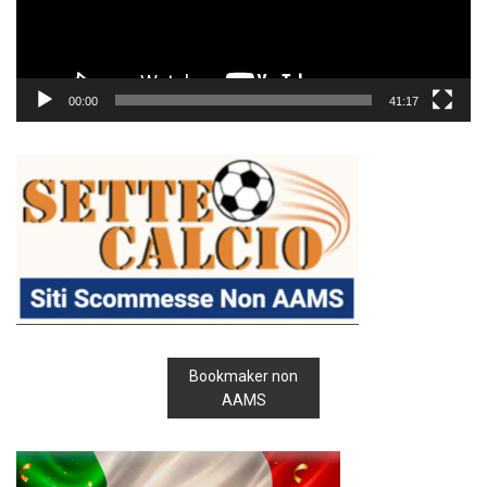
00:00
41:17
Bookmaker non
AAMS