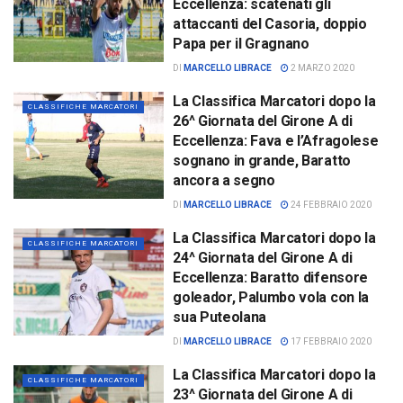
Eccellenza: scatenati gli
attaccanti del Casoria, doppio
Papa per il Gragnano
DI
MARCELLO LIBRACE
2 MARZO 2020
La Classifica Marcatori dopo la
CLASSIFICHE MARCATORI
26^ Giornata del Girone A di
Eccellenza: Fava e l’Afragolese
sognano in grande, Baratto
ancora a segno
DI
MARCELLO LIBRACE
24 FEBBRAIO 2020
La Classifica Marcatori dopo la
CLASSIFICHE MARCATORI
24^ Giornata del Girone A di
Eccellenza: Baratto difensore
goleador, Palumbo vola con la
sua Puteolana
DI
MARCELLO LIBRACE
17 FEBBRAIO 2020
La Classifica Marcatori dopo la
CLASSIFICHE MARCATORI
23^ Giornata del Girone A di