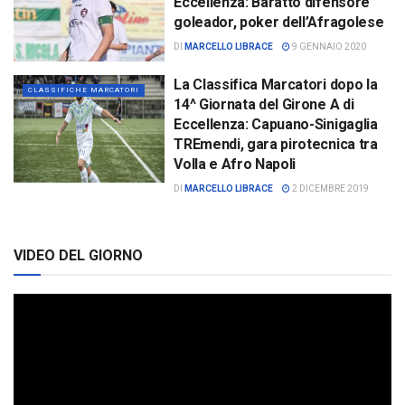
Eccellenza: Baratto difensore
goleador, poker dell’Afragolese
DI
MARCELLO LIBRACE
9 GENNAIO 2020
La Classifica Marcatori dopo la
CLASSIFICHE MARCATORI
14^ Giornata del Girone A di
Eccellenza: Capuano-Sinigaglia
TREmendi, gara pirotecnica tra
Volla e Afro Napoli
DI
MARCELLO LIBRACE
2 DICEMBRE 2019
VIDEO DEL GIORNO
Video
Player