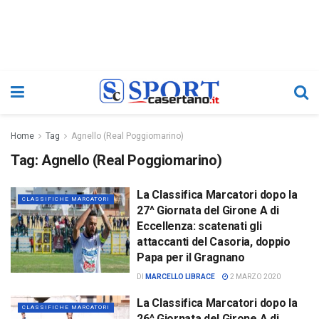
Home
Tag
Agnello (Real Poggiomarino)
Tag:
Agnello (Real Poggiomarino)
La Classifica Marcatori dopo la
CLASSIFICHE MARCATORI
27^ Giornata del Girone A di
Eccellenza: scatenati gli
attaccanti del Casoria, doppio
Papa per il Gragnano
DI
MARCELLO LIBRACE
2 MARZO 2020
La Classifica Marcatori dopo la
CLASSIFICHE MARCATORI
26^ Giornata del Girone A di