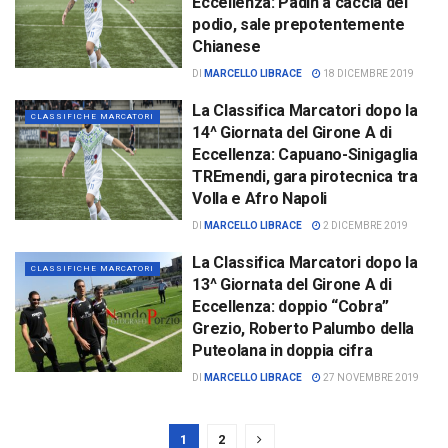
Eccellenza: Padin a caccia del
podio, sale prepotentemente
Chianese
DI
MARCELLO LIBRACE
18 DICEMBRE 2019
La Classifica Marcatori dopo la
CLASSIFICHE MARCATORI
14^ Giornata del Girone A di
Eccellenza: Capuano-Sinigaglia
TREmendi, gara pirotecnica tra
Volla e Afro Napoli
DI
MARCELLO LIBRACE
2 DICEMBRE 2019
La Classifica Marcatori dopo la
CLASSIFICHE MARCATORI
13^ Giornata del Girone A di
Eccellenza: doppio “Cobra”
Grezio, Roberto Palumbo della
Puteolana in doppia cifra
DI
MARCELLO LIBRACE
27 NOVEMBRE 2019
1
2