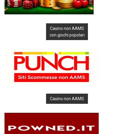
Casino non AAMS
con giochi popolari
Casino non AAMS