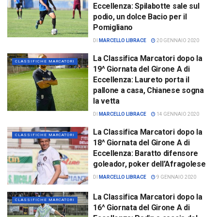
Eccellenza: Spilabotte sale sul
podio, un dolce Bacio per il
Pomigliano
DI
MARCELLO LIBRACE
20 GENNAIO 2020
La Classifica Marcatori dopo la
CLASSIFICHE MARCATORI
19^ Giornata del Girone A di
Eccellenza: Laureto porta il
pallone a casa, Chianese sogna
la vetta
DI
MARCELLO LIBRACE
14 GENNAIO 2020
La Classifica Marcatori dopo la
CLASSIFICHE MARCATORI
18^ Giornata del Girone A di
Eccellenza: Baratto difensore
goleador, poker dell’Afragolese
DI
MARCELLO LIBRACE
9 GENNAIO 2020
La Classifica Marcatori dopo la
CLASSIFICHE MARCATORI
16^ Giornata del Girone A di