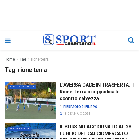
Home
Tag
rione terra
Tag:
rione terra
L’AVERSA CADE IN TRASFERTA. Il
ARCHIVIO SPORT
Rione Terra si aggiudica lo
scontro salvezza
DI
PIERPAOLO DI FILIPPO
13 GENNAIO 2024
IL BORSINO AGGIORNATO AL 28
ECCELLENZA
LUGLIO DEL CALCIOMERCATO