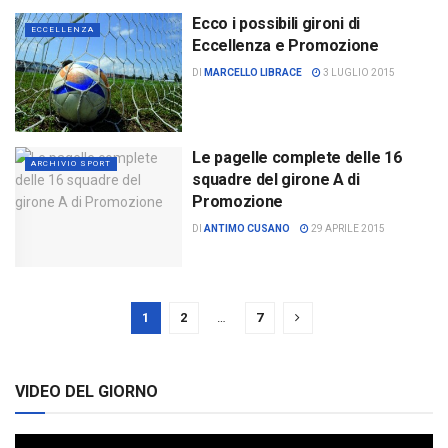
Ecco i possibili gironi di
ECCELLENZA
Eccellenza e Promozione
DI
MARCELLO LIBRACE
3 LUGLIO 2015
Le pagelle complete delle 16
ARCHIVIO SPORT
squadre del girone A di
Promozione
DI
ANTIMO CUSANO
29 APRILE 2015
1
2
…
7
VIDEO DEL GIORNO
Video