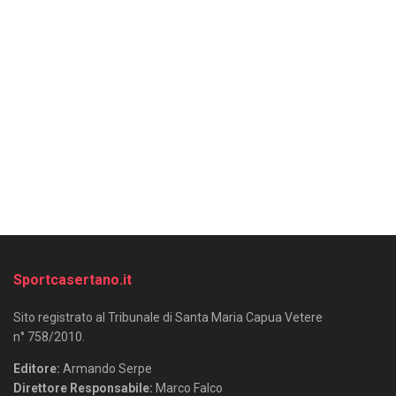
Sportcasertano.it
Sito registrato al Tribunale di Santa Maria Capua Vetere
n° 758/2010.
Editore:
Armando Serpe
Direttore Responsabile:
Marco Falco