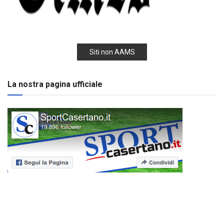
Siti non AAMS
La nostra pagina ufficiale