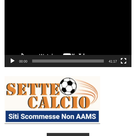
Player
00:00
41:17