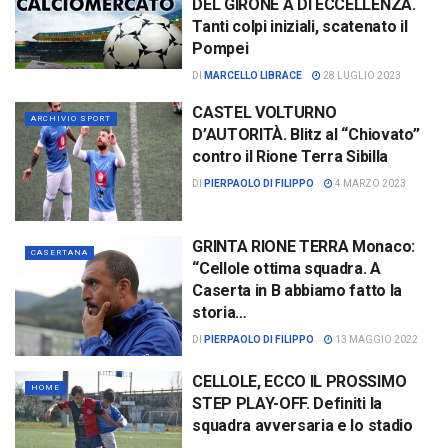
DEL GIRONE A DI ECCELLENZA.
Tanti colpi iniziali, scatenato il
Pompei
DI
MARCELLO LIBRACE
28 LUGLIO 2023
CASTEL VOLTURNO
ARCHIVIO SPORT
D’AUTORITÀ. Blitz al “Chiovato”
contro il Rione Terra Sibilla
DI
PIERPAOLO DI FILIPPO
4 MARZO 2023
GRINTA RIONE TERRA Monaco:
CASERTANA
“Cellole ottima squadra. A
Caserta in B abbiamo fatto la
storia…
DI
PIERPAOLO DI FILIPPO
13 MAGGIO 2022
CELLOLE, ECCO IL PROSSIMO
HOME
STEP PLAY-OFF. Definiti la
squadra avversaria e lo stadio