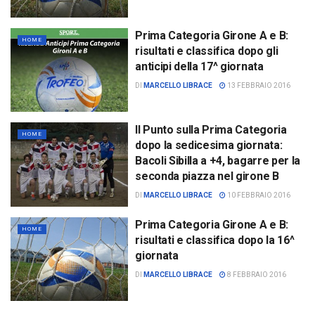
Prima Categoria Girone A e B:
HOME
risultati e classifica dopo gli
anticipi della 17^ giornata
DI
MARCELLO LIBRACE
13 FEBBRAIO 2016
Il Punto sulla Prima Categoria
HOME
dopo la sedicesima giornata:
Bacoli Sibilla a +4, bagarre per la
seconda piazza nel girone B
DI
MARCELLO LIBRACE
10 FEBBRAIO 2016
Prima Categoria Girone A e B:
HOME
risultati e classifica dopo la 16^
giornata
DI
MARCELLO LIBRACE
8 FEBBRAIO 2016