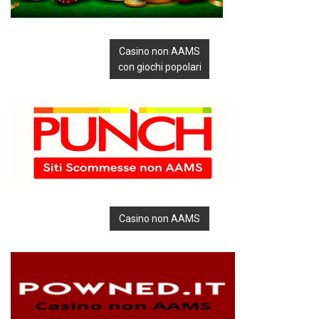
Casino non AAMS
con giochi popolari
Casino non AAMS