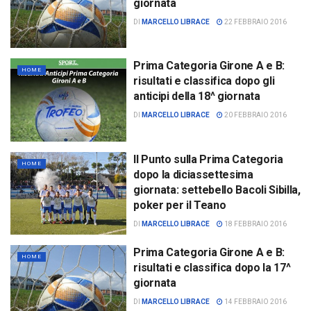
giornata
DI
MARCELLO LIBRACE
22 FEBBRAIO 2016
Prima Categoria Girone A e B:
HOME
risultati e classifica dopo gli
anticipi della 18^ giornata
DI
MARCELLO LIBRACE
20 FEBBRAIO 2016
Il Punto sulla Prima Categoria
HOME
dopo la diciassettesima
giornata: settebello Bacoli Sibilla,
poker per il Teano
DI
MARCELLO LIBRACE
18 FEBBRAIO 2016
Prima Categoria Girone A e B:
HOME
risultati e classifica dopo la 17^
giornata
DI
MARCELLO LIBRACE
14 FEBBRAIO 2016