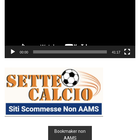
00:00
41:17
Bookmaker non
AAMS