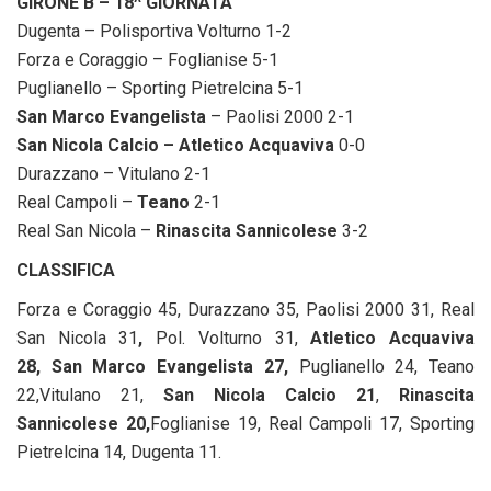
GIRONE B – 18^ GIORNATA
Dugenta – Polisportiva Volturno 1-2
Forza e Coraggio – Foglianise 5-1
Puglianello – Sporting Pietrelcina 5-1
San Marco Evangelista
– Paolisi 2000 2-1
San Nicola Calcio – Atletico Acquaviva
0-0
Durazzano – Vitulano 2-1
Real Campoli –
Teano
2-1
Real San Nicola –
Rinascita Sannicolese
3-2
CLASSIFICA
Forza e Coraggio 45, Durazzano 35, Paolisi 2000 31, Real
San Nicola 31
,
Pol. Volturno 31,
Atletico Acquaviva
28,
San Marco Evangelista 27,
Puglianello 24, Teano
22,Vitulano 21,
S
an Nicola Calcio 21
,
Rinascita
Sannicolese
20
,
Foglianise 19, Real Campoli 17, Sporting
Pietrelcina 14, Dugenta 11.