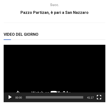
Succ.
Pazzo Partizan, è pari a San Nazzaro
VIDEO DEL GIORNO
Video
Player
00:00
41:17