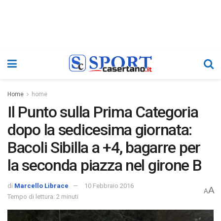
Home
home
Il Punto sulla Prima Categoria
dopo la sedicesima giornata:
Bacoli Sibilla a +4, bagarre per
la seconda piazza nel girone B
di
Marcello Librace
10 Febbraio 2016
A
A
Tempo di lettura: 2 minuti