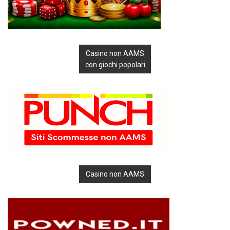
Casino non AAMS
con giochi popolari
Casino non AAMS