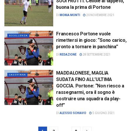
SUOI FRUTTI. Cellole al tappeto,
buona la prima di Portone
DI
MONIA MONTI
20 NOVEMBRE 2021
Francesco Portone vuole
ECCELLENZA
rimettersi in gioco: “Sono carico,
pronto a tornare in panchina”
DI
REDAZIONE
28 SETTEMBRE 2021
MADDALONESE, MAGLIA
CASERTANA
SUDATA FINO ALL’ULTIMA
GOCCIA. Portone: “Non riesco a
rassegnarmi, ora il sogno è
costruire una squadra da play-
off”
DI
ALESSIO SCHIAVO
5 GIUGNO 2021