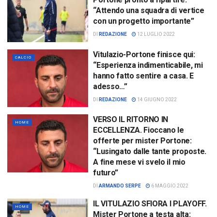
“Attendo una squadra di vertice
con un progetto importante”
DI
REDAZIONE
12 LUGLIO 2022
Vitulazio-Portone finisce qui:
CALCIO
“Esperienza indimenticabile, mi
hanno fatto sentire a casa. E
adesso…”
DI
REDAZIONE
14 GIUGNO 2022
VERSO IL RITORNO IN
HOME
ECCELLENZA. Fioccano le
offerte per mister Portone:
“Lusingato dalle tante proposte.
A fine mese vi svelo il mio
futuro”
DI
ARMANDO SERPE
6 MAGGIO 2022
IL VITULAZIO SFIORA I PLAYOFF.
HOME
Mister Portone a testa alta: