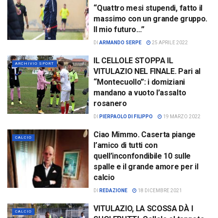
“Quattro mesi stupendi, fatto il
massimo con un grande gruppo.
Il mio futuro…”
DI
ARMANDO SERPE
25 APRILE 2022
IL CELLOLE STOPPA IL
ARCHIVIO SPORT
VITULAZIO NEL FINALE. Pari al
“Montecuollo”: i domiziani
mandano a vuoto l’assalto
rosanero
DI
PIERPAOLO DI FILIPPO
19 MARZO 2022
Ciao Mimmo. Caserta piange
CALCIO
l’amico di tutti con
quell’inconfondibile 10 sulle
spalle e il grande amore per il
calcio
DI
REDAZIONE
18 DICEMBRE 2021
VITULAZIO, LA SCOSSA DÀ I
CALCIO