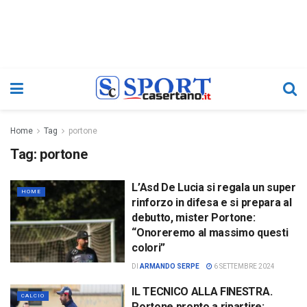
Home
Tag
portone
Tag:
portone
L’Asd De Lucia si regala un super
HOME
rinforzo in difesa e si prepara al
debutto, mister Portone:
“Onoreremo al massimo questi
colori”
DI
ARMANDO SERPE
6 SETTEMBRE 2024
IL TECNICO ALLA FINESTRA.
CALCIO
Portone pronto a ripartire: