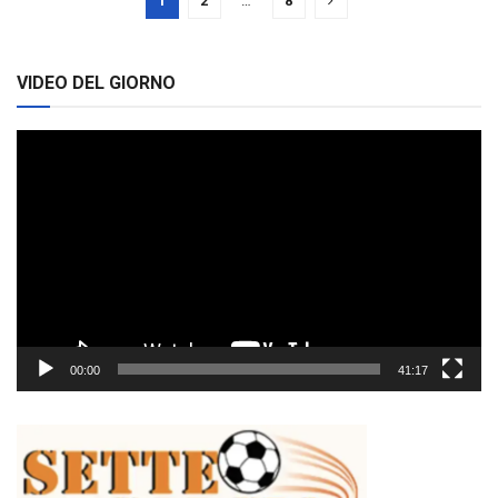
1
2
…
8
VIDEO DEL GIORNO
Video
Player
00:00
41:17