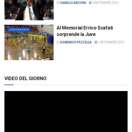
DI
CAMILLO ANZOINI
2 SETTEMBRE 2012
Al Memorial Errico Scafati
JUVECASERTA
sorprende la Juve
DI
DOMENICO PEZZELLA
1 SETTEMBRE 2012
VIDEO DEL GIORNO
Video
Player