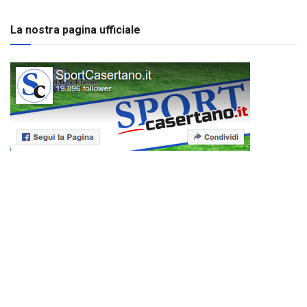
La nostra pagina ufficiale