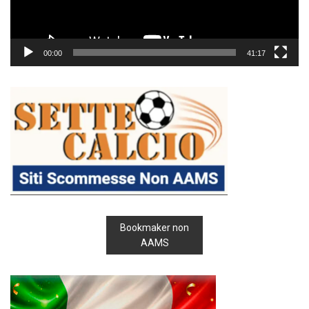
00:00
41:17
Bookmaker non
AAMS