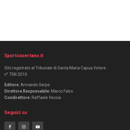
Sportcasertano.it
Sito registrato al Tribunale di Santa Maria Capua Vetere
n° 758/2010.
Editore:
Armando Serpe
Direttore Responsabile:
Marco Falco
Condirettore:
Raffaele Veccia
Seguici su