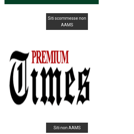
Siti scommesse non
AAMS
Siti non AAMS