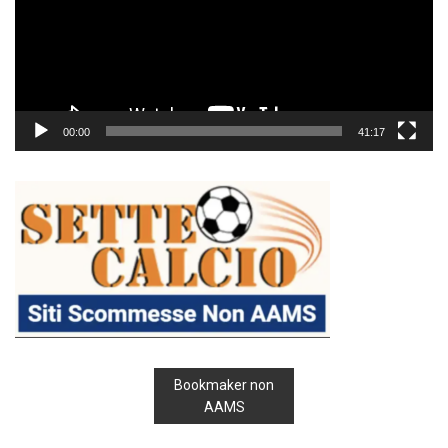
00:00
41:17
Bookmaker non
AAMS