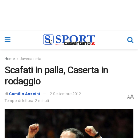
Home
Juvecaserta
Scafati in palla, Caserta in
rodaggio
di
Camillo Anzoini
2 Settembre 2012
A
A
Tempo di lettura: 2 minuti