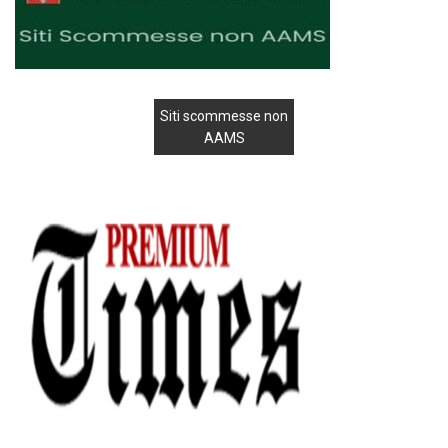
Siti scommesse non
AAMS