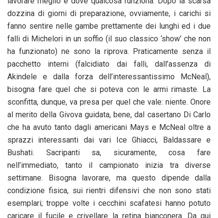
lavorare meglio e dove qualcosa funziona. Dopo la scarsa
dozzina di giorni di preparazione, ovviamente, i carichi si
fanno sentire nelle gambe prettamente dei lunghi ed i due
falli di Michelori in un soffio (il suo classico ‘show’ che non
ha funzionato) ne sono la riprova. Praticamente senza il
pacchetto interni (falcidiato dai falli, dall’assenza di
Akindele e dalla forza dell’interessantissimo McNeal),
bisogna fare quel che si poteva con le armi rimaste. La
sconfitta, dunque, va presa per quel che vale: niente. Onore
al merito della Givova guidata, bene, dal casertano Di Carlo
che ha avuto tanto dagli americani Mays e McNeal oltre a
sprazzi interessanti dai vari Ice Ghiacci, Baldassare e
Bushati. Sacripanti sa, sicuramente, cosa fare
nell’immediato, tanto il campionato inizia tra diverse
settimane. Bisogna lavorare, ma questo dipende dalla
condizione fisica, sui rientri difensivi che non sono stati
esemplari; troppe volte i cecchini scafatesi hanno potuto
caricare il fucile e crivellare la retina bianconera. Da qui