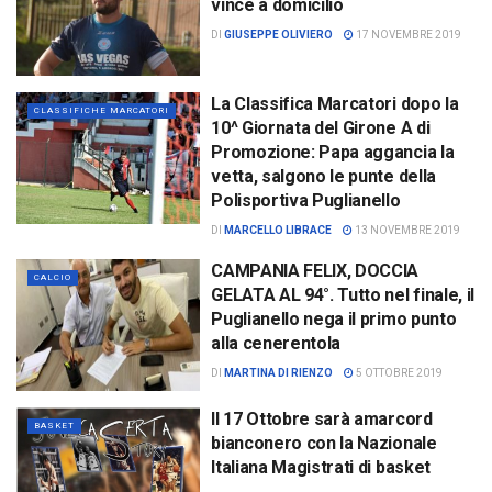
vince a domicilio
DI
GIUSEPPE OLIVIERO
17 NOVEMBRE 2019
La Classifica Marcatori dopo la
CLASSIFICHE MARCATORI
10^ Giornata del Girone A di
Promozione: Papa aggancia la
vetta, salgono le punte della
Polisportiva Puglianello
DI
MARCELLO LIBRACE
13 NOVEMBRE 2019
CAMPANIA FELIX, DOCCIA
CALCIO
GELATA AL 94°. Tutto nel finale, il
Puglianello nega il primo punto
alla cenerentola
DI
MARTINA DI RIENZO
5 OTTOBRE 2019
Il 17 Ottobre sarà amarcord
BASKET
bianconero con la Nazionale
Italiana Magistrati di basket