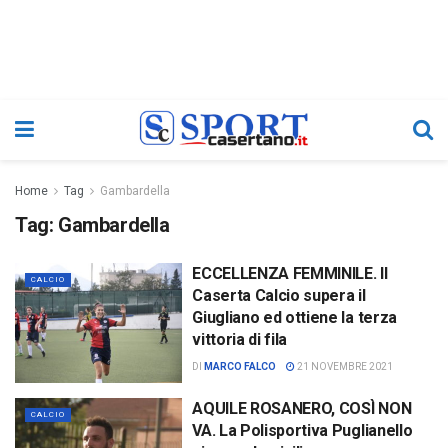
Home
Tag
Gambardella
Tag:
Gambardella
ECCELLENZA FEMMINILE. Il
CALCIO
Caserta Calcio supera il
Giugliano ed ottiene la terza
vittoria di fila
DI
MARCO FALCO
21 NOVEMBRE 2021
AQUILE ROSANERO, COSÌ NON
CALCIO
VA. La Polisportiva Puglianello