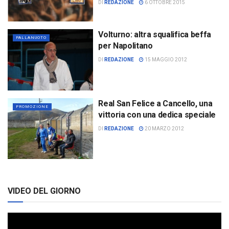
DI
REDAZIONE
6 OTTOBRE 2015
Volturno: altra squalifica beffa
PALLANUOTO
per Napolitano
DI
REDAZIONE
15 MAGGIO 2012
Real San Felice a Cancello, una
PROMOZIONE
vittoria con una dedica speciale
DI
REDAZIONE
20 MARZO 2012
VIDEO DEL GIORNO
Video