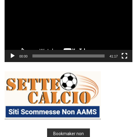
Player
00:00
41:17
Bookmaker non