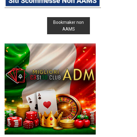
Bookmaker non
AAMS