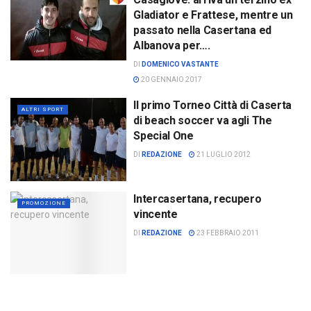
Gladiator e Frattese, mentre un
passato nella Casertana ed
Albanova per….
DI
DOMENICO VASTANTE
20 GENNAIO 2017
Il primo Torneo Città di Caserta
ALTRI SPORT
di beach soccer va agli The
Special One
DI
REDAZIONE
21 LUGLIO 2012
Intercasertana, recupero
PROMOZIONE
vincente
DI
REDAZIONE
23 FEBBRAIO 2011