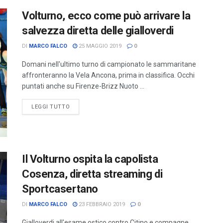
Volturno, ecco come può arrivare la
salvezza diretta delle gialloverdi
DI
MARCO FALCO
25 MAGGIO 2019
0
Domani nell'ultimo turno di campionato le sammaritane
affronteranno la Vela Ancona, prima in classifica. Occhi
puntati anche su Firenze-Brizz Nuoto ...
LEGGI TUTTO
Il Volturno ospita la capolista
Cosenza, diretta streaming di
Sportcasertano
DI
MARCO FALCO
23 FEBBRAIO 2019
0
Gialloverdi all'esame ostico contro Citino e compagne.