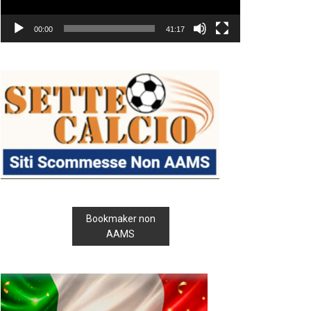
00:00
41:17
Bookmaker non
AAMS