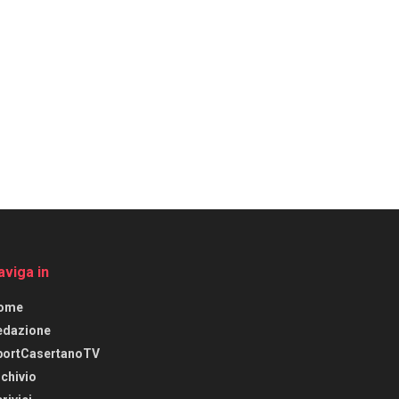
aviga in
ome
edazione
portCasertanoTV
chivio