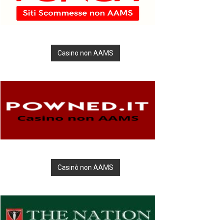
Casino non AAMS
Casinò non AAMS