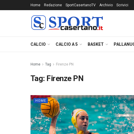
Home
Redazione
SportCasertanoTV
Archivio
Scrivici
CALCIO
CALCIO A 5
BASKET
PALLANU
Home
Tag
Firenze PN
Tag:
Firenze PN
HOME