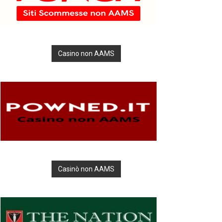
Casino non AAMS
Casinò non AAMS