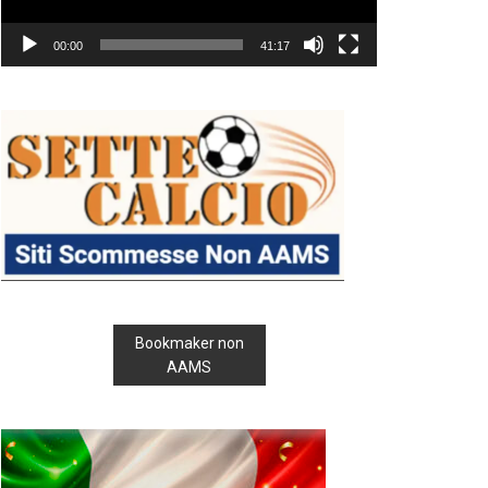
00:00
41:17
Bookmaker non
AAMS