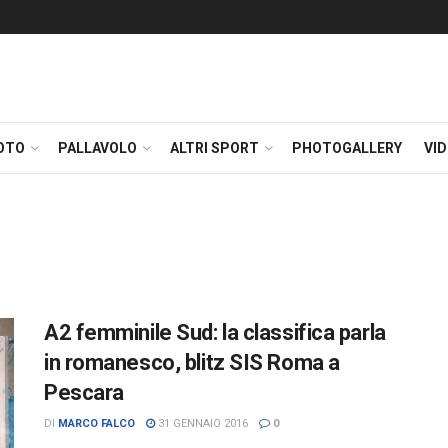
OTO
PALLAVOLO
ALTRI SPORT
PHOTOGALLERY
VI
A2 femminile Sud: la classifica parla
in romanesco, blitz SIS Roma a
Pescara
DI
MARCO FALCO
31 GENNAIO 2016
0