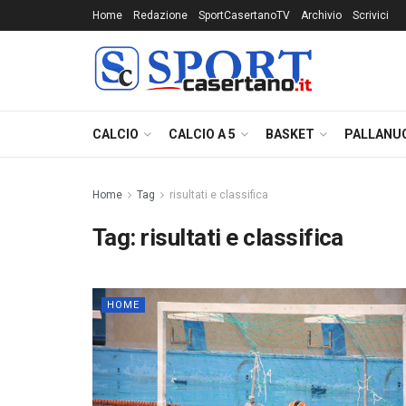
Home
Redazione
SportCasertanoTV
Archivio
Scrivici
CALCIO
CALCIO A 5
BASKET
PALLANU
Home
Tag
risultati e classifica
Tag:
risultati e classifica
HOME