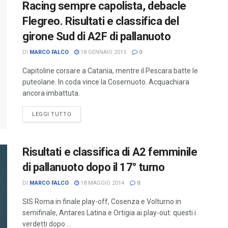
Racing sempre capolista, debacle
Flegreo. Risultati e classifica del
girone Sud di A2F di pallanuoto
DI
MARCO FALCO
18 GENNAIO 2015
0
Capitoline corsare a Catania, mentre il Pescara batte le
puteolane. In coda vince la Cosernuoto. Acquachiara
ancora imbattuta.
LEGGI TUTTO
Risultati e classifica di A2 femminile
di pallanuoto dopo il 17° turno
DI
MARCO FALCO
18 MAGGIO 2014
0
SIS Roma in finale play-off, Cosenza e Volturno in
semifinale, Antares Latina e Ortigia ai play-out: questi i
verdetti dopo ...