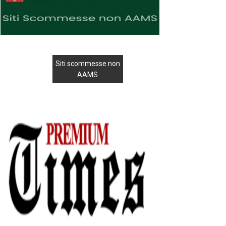
Siti scommesse non
AAMS