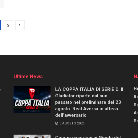
2
Ultime News
N
H
LA COPPA ITALIA DI SERIE D. Il
e
Gladiator riparte dal suo
R
passato nel preliminare del 23
S
agosto. Real Aversa in attesa
Ar
dell’avversario
Sc
6 AGOSTO 2026
Cinque casertani ai Giochi del