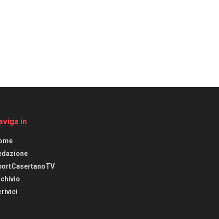
aviga in
ome
edazione
portCasertanoTV
chivio
rivici