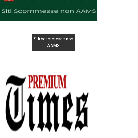
Siti scommesse non
AAMS