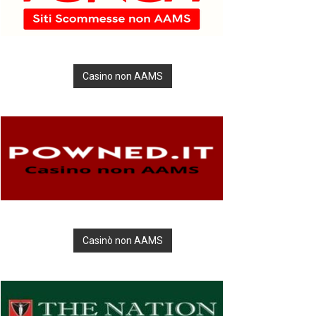
Casino non AAMS
Casinò non AAMS