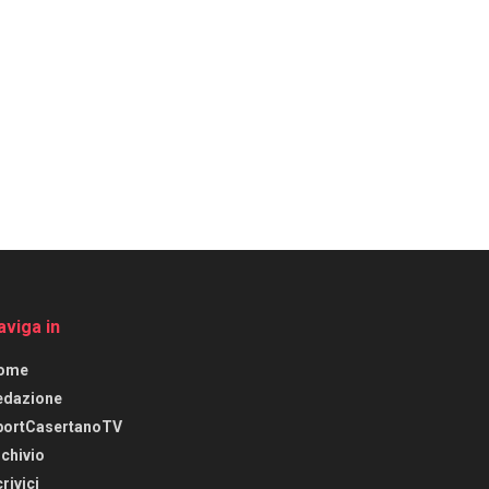
aviga in
ome
edazione
portCasertanoTV
chivio
rivici