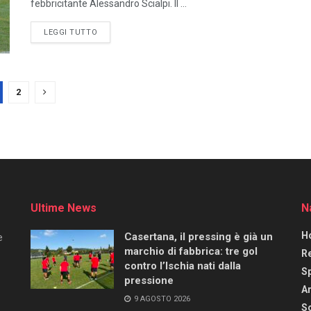
febbricitante Alessandro Scialpi. Il ...
LEGGI TUTTO
2
Ultime News
N
H
Casertana, il pressing è già un
e
marchio di fabbrica: tre gol
R
contro l’Ischia nati dalla
S
pressione
Ar
9 AGOSTO 2026
Sc