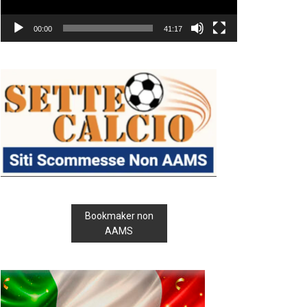
00:00
41:17
Bookmaker non
AAMS