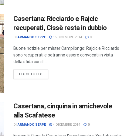
Casertana: Ricciardo e Rajcic
recuperati, Cissè resta in dubbio
DI
ARMANDO SERPE
16 DICEMBRE 2014
0
Buone notizie per mister Campilongo: Rajcic e Ricciardo
sono recuperati e potranno essere convocati in vista
della sfida con il ...
LEGGI TUTTO
Casertana, cinquina in amichevole
alla Scafatese
DI
ARMANDO SERPE
4 DICEMBRE 2014
0
Finisce 5-0 per la Casertana l'amichevole a Scafati contro