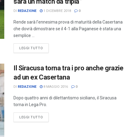
sarà un match da tripla”
DI
REDAZIONE
1 DICEMBRE 2018
0
Rende sarà l’ennesima prova di maturità della Casertana
che dovrà dimostrare se il 4-1 alla Paganese è stata una
semplice ...
LEGGI TUTTO
Il Siracusa torna tra i pro anche grazie
ad un ex Casertana
DI
REDAZIONE
8 MAGGIO 2016
0
Dopo quattro anni di dilettantismo siciliano, il Siracusa
torna in Lega Pro.
LEGGI TUTTO