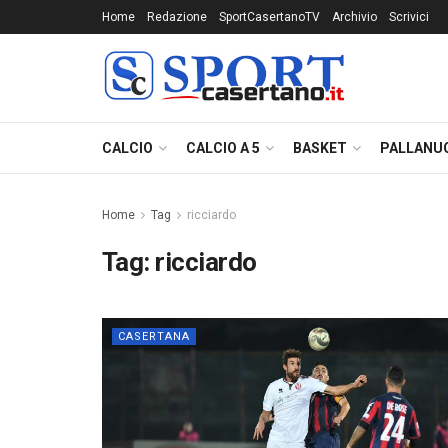
Home
Redazione
SportCasertanoTV
Archivio
Scrivici
CALCIO
CALCIO A 5
BASKET
PALLANU
Home
Tag
ricciardo
Tag:
ricciardo
CASERTANA