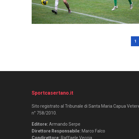
1
Sportcasertano.it
Sito registrato al Tribunale di Santa Maria Capua Veter
n° 758/2010.
Editore:
Armando Serpe
Direttore Responsabile:
Marco Falco
Condirettore:
Raffaele Veccia