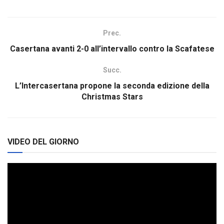
Prec.
Casertana avanti 2-0 all’intervallo contro la Scafatese
Succ.
L’Intercasertana propone la seconda edizione della
Christmas Stars
VIDEO DEL GIORNO
Video
Player