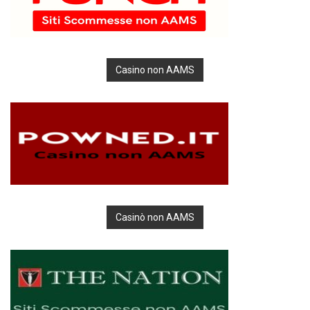
Casino non AAMS
Casinò non AAMS