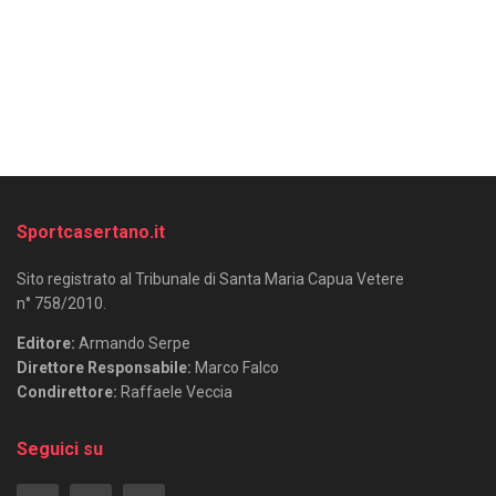
Sportcasertano.it
Sito registrato al Tribunale di Santa Maria Capua Vetere
n° 758/2010.
Editore:
Armando Serpe
Direttore Responsabile:
Marco Falco
Condirettore:
Raffaele Veccia
Seguici su