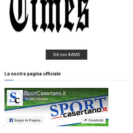
Siti non AAMS
La nostra pagina ufficiale