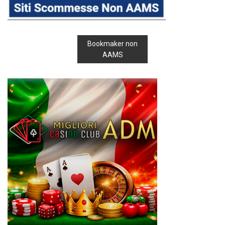
Bookmaker non
AAMS