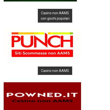
Casino non AAMS
con giochi popolari
Casino non AAMS