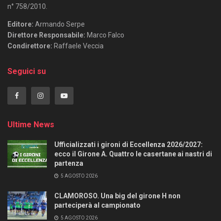
n° 758/2010.
Editore:
Armando Serpe
Direttore Responsabile:
Marco Falco
Condirettore:
Raffaele Veccia
Seguici su
Ultime News
Ufficializzati i gironi di Eccellenza 2026/2027:
ecco il Girone A. Quattro le casertane ai nastri di
partenza
5 AGOSTO 2026
CLAMOROSO. Una big del girone H non
parteciperà al campionato
5 AGOSTO 2026