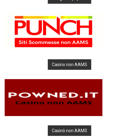
Casino non AAMS
Casinò non AAMS