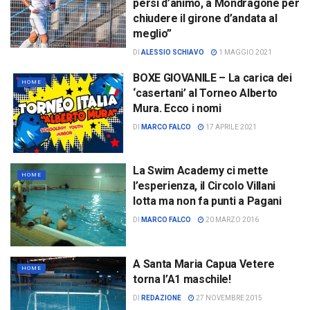
persi d’animo, a Mondragone per
chiudere il girone d’andata al
meglio”
DI
ALESSIO SCHIAVO
1 MAGGIO 2021
BOXE GIOVANILE – La carica dei
HOME
‘casertani’ al Torneo Alberto
Mura. Ecco i nomi
DI
MARCO FALCO
17 APRILE 2021
La Swim Academy ci mette
HOME
l’esperienza, il Circolo Villani
lotta ma non fa punti a Pagani
DI
MARCO FALCO
20 MARZO 2016
A Santa Maria Capua Vetere
HOME
torna l’A1 maschile!
DI
REDAZIONE
27 NOVEMBRE 2015