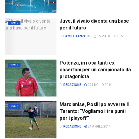
Juve, il vivaio diventa una base
HOME
per il futuro
DI
CAMILLO ANZOINI
15 MAGGIO 2015
Potenza, in rosa tanti ex
HOME
casertani per un campionato da
protagonista
DI
REDAZIONE
27 LUGLIO 2014
Marcianise, Posillipo avverte il
HOME
Taranto: “Vogliamo i tre punti
per i playoff”
DI
REDAZIONE
24 APRILE 2014