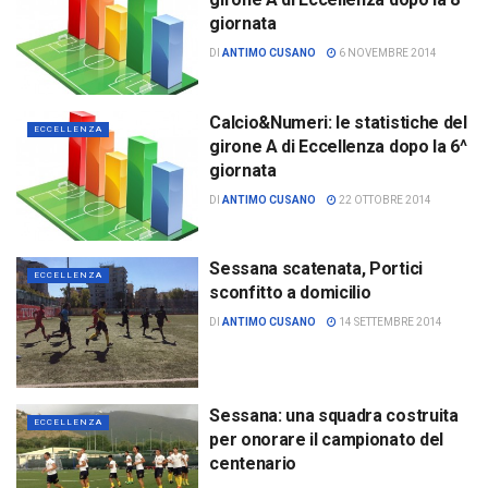
giornata
DI
ANTIMO CUSANO
6 NOVEMBRE 2014
Calcio&Numeri: le statistiche del
ECCELLENZA
girone A di Eccellenza dopo la 6^
giornata
DI
ANTIMO CUSANO
22 OTTOBRE 2014
Sessana scatenata, Portici
ECCELLENZA
sconfitto a domicilio
DI
ANTIMO CUSANO
14 SETTEMBRE 2014
Sessana: una squadra costruita
ECCELLENZA
per onorare il campionato del
centenario