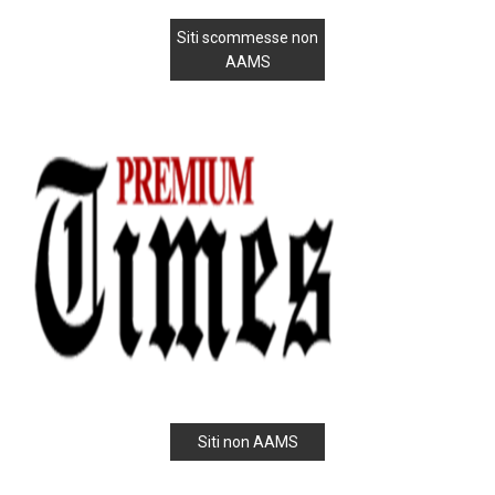
Siti scommesse non
AAMS
Siti non AAMS