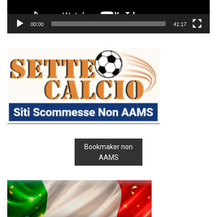
00:00
41:17
Bookmaker non
AAMS