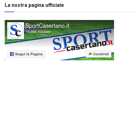
La nostra pagina ufficiale