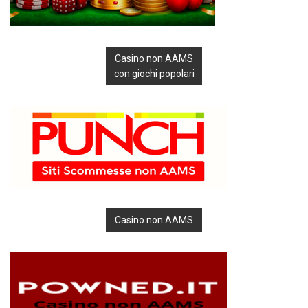
Casino non AAMS
con giochi popolari
Casino non AAMS