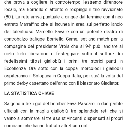
che prova a cogliere in controtempo l’estremo difensore
locale, ma Borriello è attento e respinge il tiro ravvicinato
(80’). La rete arriva puntuale a cinque dal termine con il neo
entrato Marraffino che si incunea in area sul perfetto lancio
del talentuoso Marcello Fava e con un potente destro di
controbalzo trafigge Borriello. Game, set and match per la
compagine del presidente Vrola che al 94’ può lanciare al
cielo l’urlo liberatorio e festeggiare sotto il settore dei
fedelissimi tifosi gialloblù i primi tre storici punti in
Eccellenza. Ora sotto con la coppa: mercoledì i gialloblù
ospiteranno il Solopaca in Coppa Italia, poi sarà la volta del
primo derby casertano dell’anno con il blasonato Gladiator.
LA STATISTICA CHIAVE
Salgono a tre i gol del bomber Fava Passaro in due partite
ufficiali con la maglia gialloblù; tre splendide reti che si
vanno a sommare ai tre assist vincenti dispensati ai propri
compagni che hanno fruttato altrettanti gol.