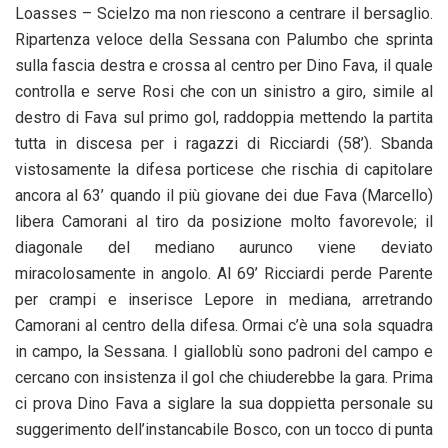
Loasses – Scielzo ma non riescono a centrare il bersaglio.
Ripartenza veloce della Sessana con Palumbo che sprinta
sulla fascia destra e crossa al centro per Dino Fava, il quale
controlla e serve Rosi che con un sinistro a giro, simile al
destro di Fava sul primo gol, raddoppia mettendo la partita
tutta in discesa per i ragazzi di Ricciardi (58’). Sbanda
vistosamente la difesa porticese che rischia di capitolare
ancora al 63’ quando il più giovane dei due Fava (Marcello)
libera Camorani al tiro da posizione molto favorevole; il
diagonale del mediano aurunco viene deviato
miracolosamente in angolo. Al 69’ Ricciardi perde Parente
per crampi e inserisce Lepore in mediana, arretrando
Camorani al centro della difesa. Ormai c’è una sola squadra
in campo, la Sessana. I gialloblù sono padroni del campo e
cercano con insistenza il gol che chiuderebbe la gara. Prima
ci prova Dino Fava a siglare la sua doppietta personale su
suggerimento dell’instancabile Bosco, con un tocco di punta