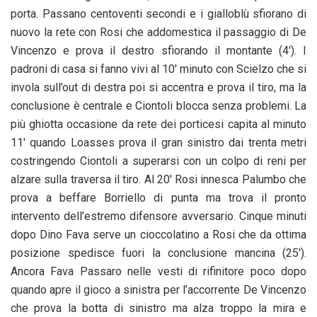
porta. Passano centoventi secondi e i gialloblù sfiorano di
nuovo la rete con Rosi che addomestica il passaggio di De
Vincenzo e prova il destro sfiorando il montante (4′). I
padroni di casa si fanno vivi al 10′ minuto con Scielzo che si
invola sull’out di destra poi si accentra e prova il tiro, ma la
conclusione è centrale e Ciontoli blocca senza problemi. La
più ghiotta occasione da rete dei porticesi capita al minuto
11′ quando Loasses prova il gran sinistro dai trenta metri
costringendo Ciontoli a superarsi con un colpo di reni per
alzare sulla traversa il tiro. Al 20′ Rosi innesca Palumbo che
prova a beffare Borriello di punta ma trova il pronto
intervento dell’estremo difensore avversario. Cinque minuti
dopo Dino Fava serve un cioccolatino a Rosi che da ottima
posizione spedisce fuori la conclusione mancina (25′).
Ancora Fava Passaro nelle vesti di rifinitore poco dopo
quando apre il gioco a sinistra per l’accorrente De Vincenzo
che prova la botta di sinistro ma alza troppo la mira e