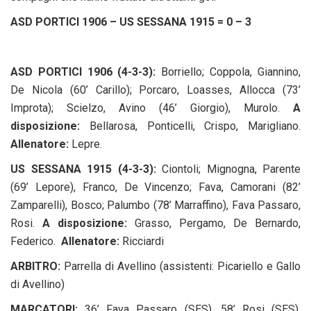
ASD PORTICI 1906
– US SESSANA 1915 = 0
– 3
ASD PORTICI 1906 (4-3-3):
Borriello; Coppola, Giannino,
De Nicola (60’ Carillo); Porcaro, Loasses, Allocca (73’
Improta); Scielzo, Avino (46’ Giorgio), Murolo.
A
disposizione:
Bellarosa, Ponticelli, Crispo, Marigliano.
Allenatore:
Lepre.
US SESSANA 1915 (4-3-3):
Ciontoli; Mignogna, Parente
(69’ Lepore), Franco, De Vincenzo; Fava, Camorani (82’
Zamparelli), Bosco; Palumbo (78’ Marraffino), Fava Passaro,
Rosi.
A disposizione:
Grasso, Pergamo, De Bernardo,
Federico.
Allenatore:
Ricciardi
ARBITRO:
Parrella di Avellino (assistenti: Picariello e Gallo
di Avellino)
MARCATORI:
36’ Fava Passaro (SES), 58’ Rosi (SES),