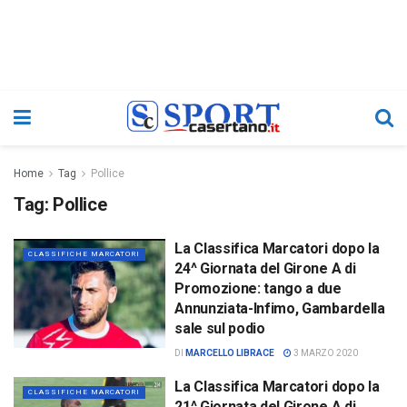
Home
Tag
Pollice
Tag:
Pollice
La Classifica Marcatori dopo la
CLASSIFICHE MARCATORI
24^ Giornata del Girone A di
Promozione: tango a due
Annunziata-Infimo, Gambardella
sale sul podio
DI
MARCELLO LIBRACE
3 MARZO 2020
La Classifica Marcatori dopo la
CLASSIFICHE MARCATORI
21^ Giornata del Girone A di