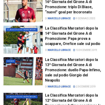
16^ Giornata del Girone A di
Promozione: triplo Di Biase,
“nuovi” goal per Incoronato
DI
MARCELLO LIBRACE
9 GENNAIO 2020
La Classifica Marcatori dopo la
CLASSIFICHE MARCATORI
14^ Giornata del Girone A di
Promozione: Papa prova a
scappare, Orefice sale sul podio
DI
MARCELLO LIBRACE
10 DICEMBRE 2019
La Classifica Marcatori dopo la
HOME
13^ Giornata del Girone A di
Promozione: duello Papa-Infimo,
sale sul podio Giorgio del
Neapolis
DI
MARCELLO LIBRACE
2 DICEMBRE 2019
La Classifica Marcatori dopo la
CLASSIFICHE MARCATORI
12^ Giornata del Girone A di