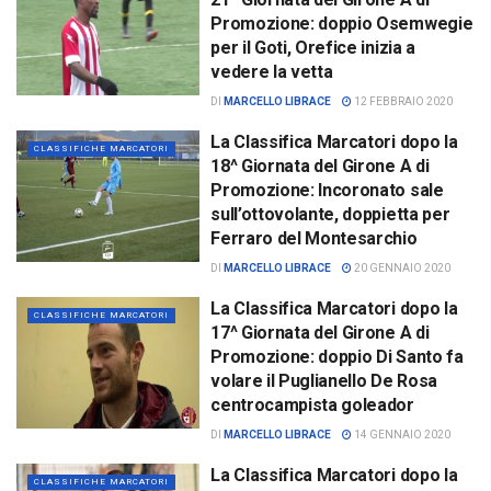
Promozione: doppio Osemwegie
per il Goti, Orefice inizia a
vedere la vetta
DI
MARCELLO LIBRACE
12 FEBBRAIO 2020
La Classifica Marcatori dopo la
CLASSIFICHE MARCATORI
18^ Giornata del Girone A di
Promozione: Incoronato sale
sull’ottovolante, doppietta per
Ferraro del Montesarchio
DI
MARCELLO LIBRACE
20 GENNAIO 2020
La Classifica Marcatori dopo la
CLASSIFICHE MARCATORI
17^ Giornata del Girone A di
Promozione: doppio Di Santo fa
volare il Puglianello De Rosa
centrocampista goleador
DI
MARCELLO LIBRACE
14 GENNAIO 2020
La Classifica Marcatori dopo la
CLASSIFICHE MARCATORI