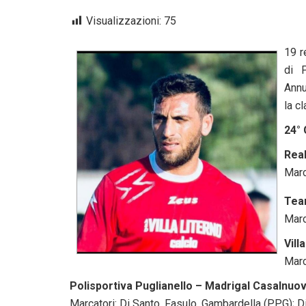
Visualizzazioni:
75
19 r
di 
Annu
la c
24°
Rea
Marc
Tean
Marc
Vill
Marc
Polisportiva Puglianello – Madrigal Casalnuo
Marcatori: Di Santo, Fasulo, Gambardella (PPG);