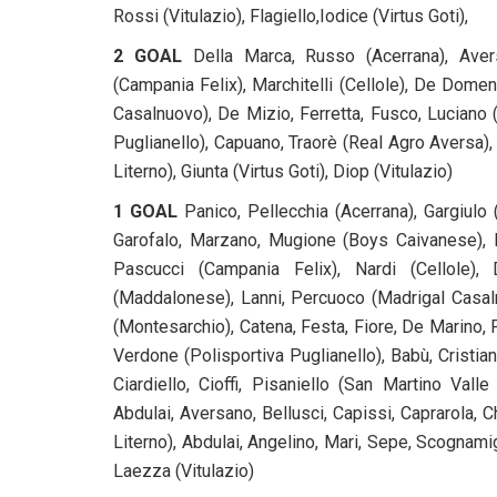
Rossi (Vitulazio), Flagiello,Iodice (Virtus Goti),
2 GOAL
Della Marca, Russo (Acerrana), Aver
(Campania Felix), Marchitelli (Cellole), De Dom
Casalnuovo), De Mizio, Ferretta, Fusco, Luciano 
Puglianello), Capuano, Traorè (Real Agro Aversa), 
Literno), Giunta (Virtus Goti), Diop (Vitulazio)
1 GOAL
Panico, Pellecchia (Acerrana), Gargiulo
Garofalo, Marzano, Mugione (Boys Caivanese), B
Pascucci (Campania Felix), Nardi (Cellole), 
(Maddalonese), Lanni, Percuoco (Madrigal Casaln
(Montesarchio), Catena, Festa, Fiore, De Marino, 
Verdone (Polisportiva Puglianello), Babù, Cristia
Ciardiello, Cioffi, Pisaniello (San Martino Val
Abdulai, Aversano, Bellusci, Capissi, Caprarola, Ch
Literno), Abdulai, Angelino, Mari, Sepe, Scognamigli
Laezza (Vitulazio)