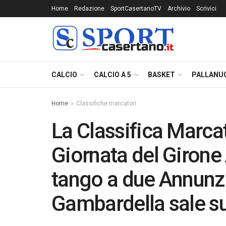
Home
Redazione
SportCasertanoTV
Archivio
Scrivici
CALCIO
CALCIO A 5
BASKET
PALLANU
Home
Classifiche marcatori
La Classifica Marca
Giornata del Girone
tango a due Annunzi
Gambardella sale su