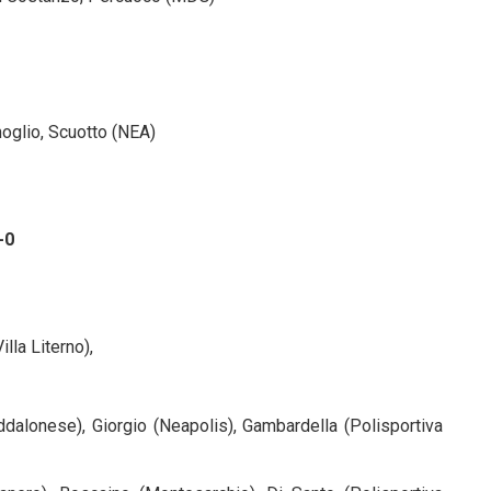
oglio, Scuotto (NEA)
-0
illa Literno),
ddalonese), Giorgio (Neapolis), Gambardella (Polisportiva