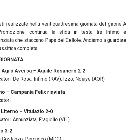
eti realizzate nella ventiquattresima giornata del girone A
Promozione, continua la sfida in testa tra Infimo e
nziata che staccano Papa del Cellole. Andiamo a guardare
lassifica completa.
 GIORNATA
l Agro Aversa – Aquile Rosanero 2-2
atori: De Rosa, Infimo (RAV); Izzo, Ndiaye (AQR)
o – Campania Felix rinviata
atori:
a Literno – Vitulazio 2-0
atori: Annunziata, Fragiello (VIL)
vo 3-2
 Di Costanzo, Percuoco (MDG)