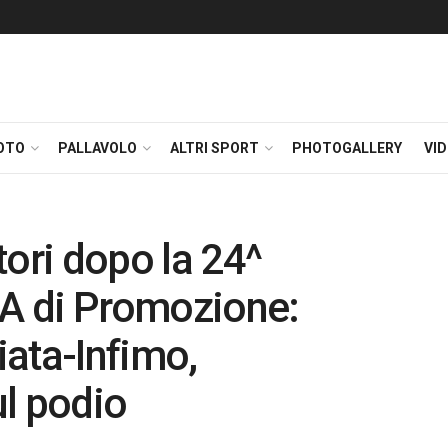
OTO
PALLAVOLO
ALTRI SPORT
PHOTOGALLERY
VI
tori dopo la 24^
 A di Promozione:
ata-Infimo,
l podio