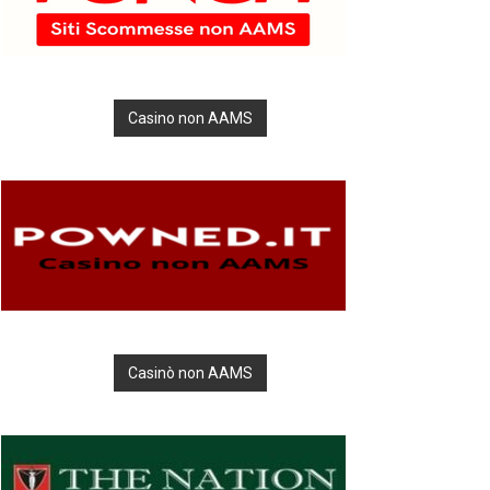
Casino non AAMS
Casinò non AAMS