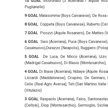
10 GOAL
Incoronato (3 Acerrana/7 Aquile Rosa
Puglianello)
9 GOAL
Malasomma (Boys Caivanese), De Rosa (
8 GOAL
Coppeta (Boys Caivanese), Ruberto (Cello
7 GOAL
Picozzi (Aquile Rosanero), De Matteo (Vi
6 GOAL
Sais (Acerrana), Puca (Boys Caivanese)
Casalnuovo),Durazzo (Neapolis), Ruggiero (Polispo
5 GOAL
De Luca, De Micco (Acerrana), Izzo 
(Madrigal Casalnuovo), Di Blasio (Montesarchio),
4 GOAL
Di Biase (Acerrana), Ndiaye (Aquile Ros
Liccardi (Maddalonese), Crispino, De Gennaro,
Celio (Real Agro Aversa), Teti (San Martino Valle 
(Vitulazio)
3 GOAL
Raspaolo (Acerrana), Falco, Santonastas
(Cellole), Diop (Montesarchio), Germoglio, Sicili