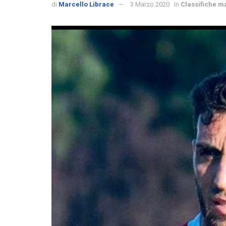
di
Marcello Librace
3 Marzo 2020
in
Classifiche m