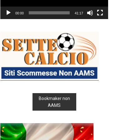
00:00
41:17
Bookmaker non
AAMS