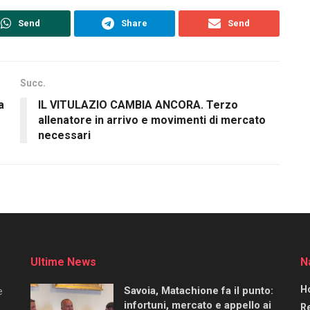
Send
Share
Send
Succ.
a
IL VITULAZIO CAMBIA ANCORA. Terzo
allenatore in arrivo e movimenti di mercato
necessari
Ultime News
N
H
Savoia, Matachione fa il punto:
e
infortuni, mercato e appello ai
R