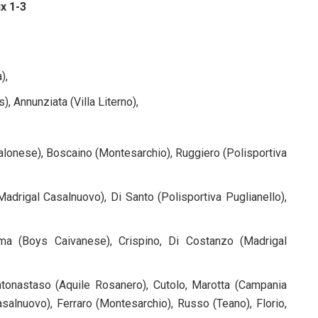
x 1-3
),
, Annunziata (Villa Literno),
alonese), Boscaino (Montesarchio), Ruggiero (Polisportiva
drigal Casalnuovo), Di Santo (Polisportiva Puglianello),
ma (Boys Caivanese), Crispino, Di Costanzo (Madrigal
ntonastaso (Aquile Rosanero), Cutolo, Marotta (Campania
Casalnuovo), Ferraro (Montesarchio), Russo (Teano), Florio,