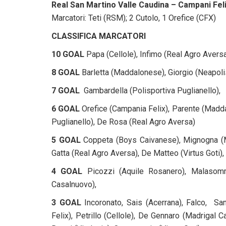
Real San Martino Valle Caudina – Campani Feli
Marcatori: Teti (RSM); 2 Cutolo, 1 Orefice (CFX)
CLASSIFICA MARCATORI
10 GOAL
Papa (Cellole), Infimo (Real Agro Aversa
8 GOAL
Barletta (Maddalonese), Giorgio (Neapolis)
7 GOAL
Gambardella (Polisportiva Puglianello),
6 GOAL
Orefice (Campania Felix), Parente (Madd
Puglianello), De Rosa (Real Agro Aversa)
5 GOAL
Coppeta (Boys Caivanese), Mignogna (Ma
Gatta (Real Agro Aversa), De Matteo (Virtus Goti),
4 GOAL
Picozzi (Aquile Rosanero), Malasom
Casalnuovo),
3 GOAL
Incoronato, Sais (Acerrana), Falco, Sa
Felix), Petrillo (Cellole), De Gennaro (Madrigal 