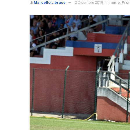
di
Marcello Librace
2 Dicembre 2019
in
home
,
Pro