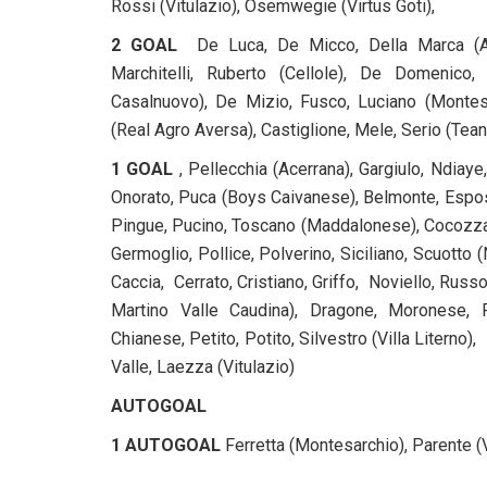
Rossi (Vitulazio), Osemwegie (Virtus Goti),
2 GOAL
De Luca, De Micco, Della Marca (Ac
Marchitelli, Ruberto (Cellole), De Domenico
Casalnuovo), De Mizio, Fusco, Luciano (Montesar
(Real Agro Aversa), Castiglione, Mele, Serio (Teano
1 GOAL
, Pellecchia (Acerrana), Gargiulo, Ndiay
Onorato, Puca (Boys Caivanese), Belmonte, Esposi
Pingue, Pucino, Toscano (Maddalonese), Cocozza, 
Germoglio, Pollice, Polverino, Siciliano, Scuotto 
Caccia, Cerrato, Cristiano, Griffo, Noviello, Russo
Martino Valle Caudina), Dragone, Moronese, Pe
Chianese, Petito, Potito, Silvestro (Villa Literno),
Valle, Laezza (Vitulazio)
AUTOGOAL
1 AUTOGOAL
Ferretta (Montesarchio), Parente (V