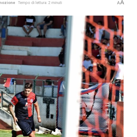
A
mozione
Tempo di lettura: 2 minuti
A