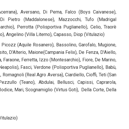
errana), Aversano, Di Perna, Falco (Boys Caivanese),
, Di Pietro (Maddalonese), Mazzocchi, Tufo (Madrigal
chio), Perrotta (Polisportiva Puglianello), Celio, Traorè
), Angelino (Villa Literno), Capasso, Diop (Vitulazio)
e, Picozz (Aquile Rosanero), Bassolino, Garofalo, Mugione,
to, D’Alterio, Maione(Campania Felix), De Fenza, D’Aiello,
Faraone, Ferretta, Izzo (Montesarchio), Fiore, De Marino,
(Neapolis), Fasci, Verdone (Polisportiva Puglianello), Babù,
, Romagnoli (Real Agro Aversa), Ciardiello, Cioffi, Teti (San
zzullo (Teano), Abdulai, Bellusci, Capissi, Caprarola,
 Iodice, Mari, Scognamiglio (Virtus Goti), Della Corte, Della
itulazio)