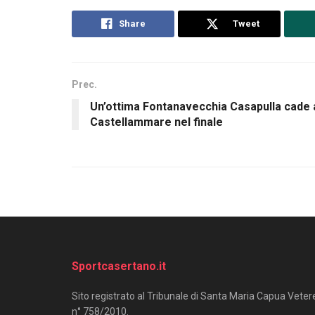
Share
Tweet
Prec.
Un’ottima Fontanavecchia Casapulla cade 
Castellammare nel finale
Sportcasertano.it
Sito registrato al Tribunale di Santa Maria Capua Veter
n° 758/2010.