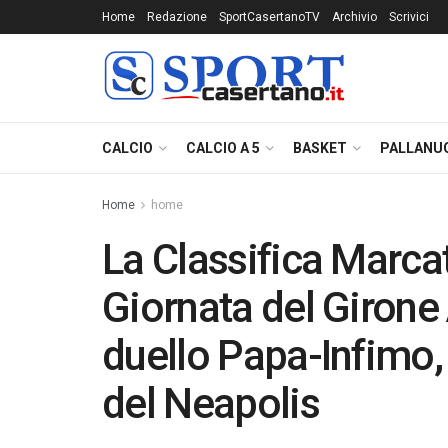
Home
Redazione
SportCasertanoTV
Archivio
Scrivici
CALCIO
CALCIO A 5
BASKET
PALLANU
Home
home
La Classifica Marca
Giornata del Girone
duello Papa-Infimo,
del Neapolis