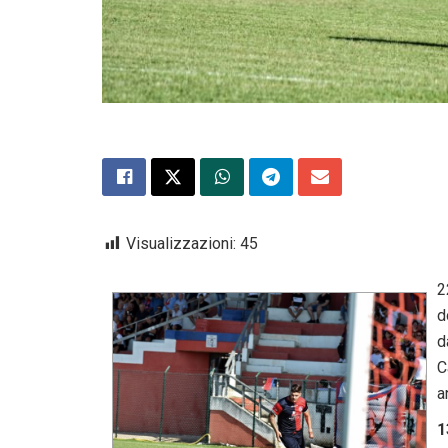
Visualizzazioni:
45
2
d
d
C
a
1