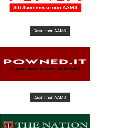
Casino non AAMS
Casinò non AAMS