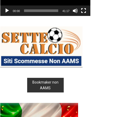
00:00
41:17
Bookmaker non
AAMS