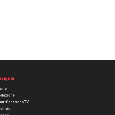
aviga in
ome
edazione
portCasertanoTV
chivio