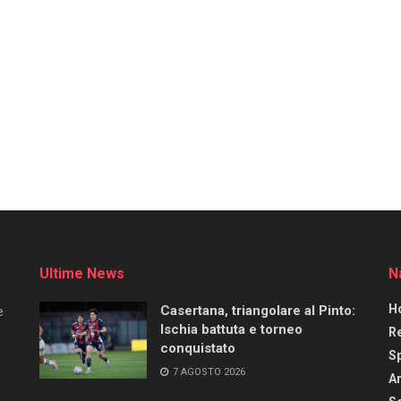
Ultime News
N
H
Casertana, triangolare al Pinto:
e
Ischia battuta e torneo
R
conquistato
S
7 AGOSTO 2026
Ar