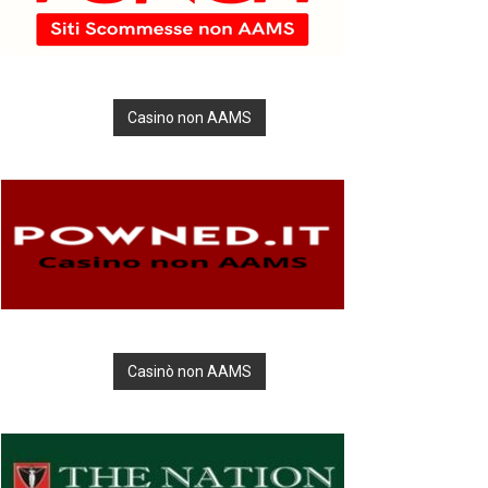
Casino non AAMS
Casinò non AAMS