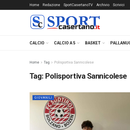
Home
Redazione
SportCasertanoTV
Archivio
Scrivici
CALCIO
CALCIO A 5
BASKET
PALLANU
Home
Tag
Polisportiva Sannicolese
Tag:
Polisportiva Sannicolese
GIOVANILI