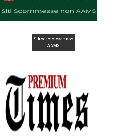
Siti scommesse non
AAMS