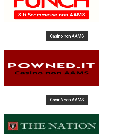
Casino non AAMS
Casinò non AAMS