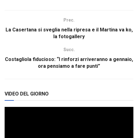
Prec.
La Casertana si sveglia nella ripresa e il Martina va ko,
la fotogallery
Succ.
Costagliola fiducioso: “I rinforzi arriveranno a gennaio,
ora pensiamo a fare punti”
VIDEO DEL GIORNO
Video
Player