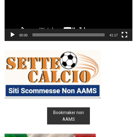
00:00
41:17
Bookmaker non
AAMS