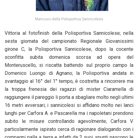
Mancuso della Polisportiva Sannicolese
Vittoria al fotofinish della Polisportiva Sannicolese; nella
sesta giornata del campionato Regionale Giovanissimi
girone C, la Polisportiva Sannicolese, dopo la cocente
sconfitta subita domenica scorsa ad opera del
Monteruscello, si riscatta battendo sul proprio campo la
Domenico Luongo di Agnano; la Polisportiva andata in
svantaggio al 16° del 1° tempo, è costretta a rincorrere ma
la troppa frenesia dei ragazzi di mister Ciaramella di
raggiungere il pareggio li porta a sbagliare molto negli ultimi
16 metri avversari; i sannicolesi si affidano molto nei lanci
lunghi per Carfora A. e Pascarella ma i napoletani prendono
subito le misure controllando agevolmente; Carfora V.
particolarmente ispirato cerca di ragionare dialogando con i
compagni palla a terra e infatti da 2 suoi spunti nascono le