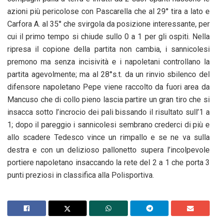
azioni più pericolose con Pascarella che al 29° tira a lato e
Carfora A. al 35° che svirgola da posizione interessante, per
cui il primo tempo si chiude sullo 0 a 1 per gli ospiti. Nella
ripresa il copione della partita non cambia, i sannicolesi
premono ma senza incisività e i napoletani controllano la
partita agevolmente; ma al 28°s.t. da un rinvio sbilenco del
difensore napoletano Pepe viene raccolto da fuori area da
Mancuso che di collo pieno lascia partire un gran tiro che si
insacca sotto l’incrocio dei pali bissando il risultato sull’1 a
1; dopo il pareggio i sannicolesi sembrano crederci di più e
allo scadere Tedesco vince un rimpallo e se ne va sulla
destra e con un delizioso pallonetto supera l’incolpevole
portiere napoletano insaccando la rete del 2 a 1 che porta 3
punti preziosi in classifica alla Polisportiva.