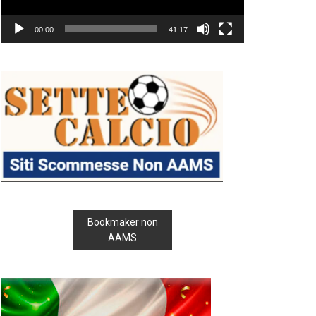
00:00
41:17
Bookmaker non
AAMS