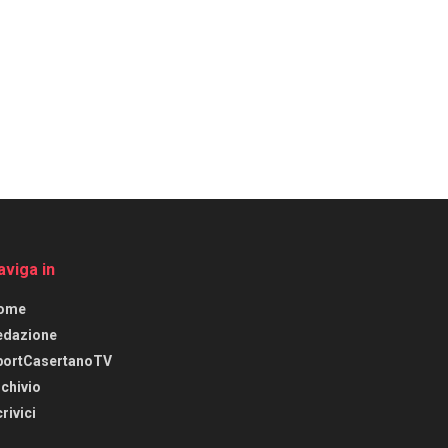
aviga in
ome
edazione
portCasertanoTV
chivio
rivici