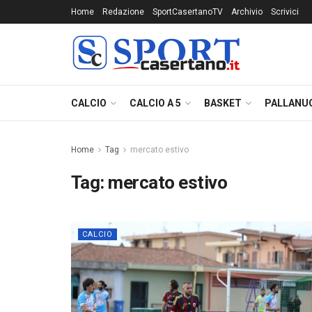
Home
Redazione
SportCasertanoTV
Archivio
Scrivici
CALCIO
CALCIO A 5
BASKET
PALLANU
Home
Tag
mercato estivo
Tag:
mercato estivo
CALCIO