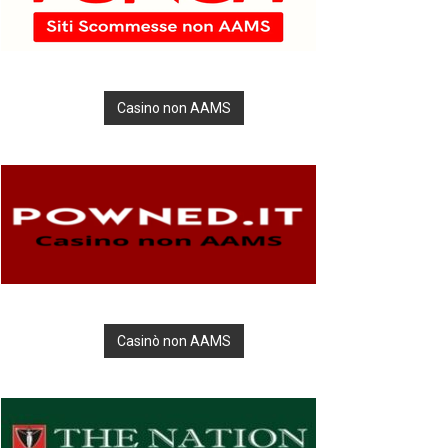
Casino non AAMS
Casinò non AAMS