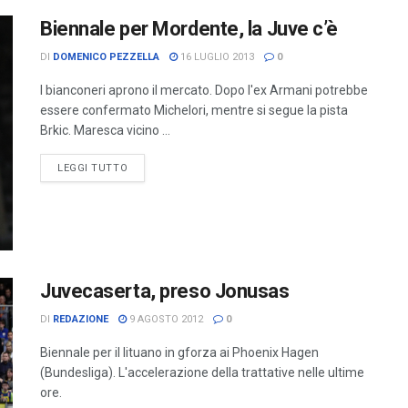
Biennale per Mordente, la Juve c’è
DI
DOMENICO PEZZELLA
16 LUGLIO 2013
0
I bianconeri aprono il mercato. Dopo l'ex Armani potrebbe
essere confermato Michelori, mentre si segue la pista
Brkic. Maresca vicino ...
LEGGI TUTTO
Juvecaserta, preso Jonusas
DI
REDAZIONE
9 AGOSTO 2012
0
Biennale per il lituano in gforza ai Phoenix Hagen
(Bundesliga). L'accelerazione della trattative nelle ultime
ore.