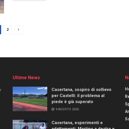
2
Ultime News
N
H
Casertana, sospiro di sollievo
e
per Castelli: il problema al
R
piede è già superato
S
9 AGOSTO 2026
Ar
Sc
Casertana, esperimenti e
adattamenti: Martino a destra e