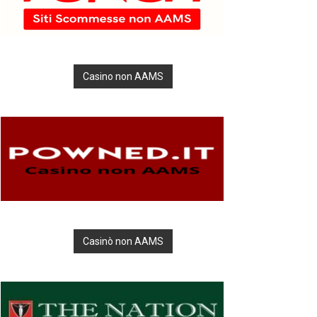
Casino non AAMS
Casinò non AAMS