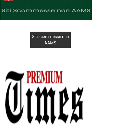
Siti scommesse non
AAMS