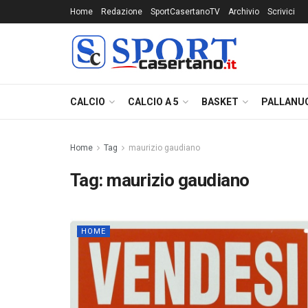
Home
Redazione
SportCasertanoTV
Archivio
Scrivici
CALCIO
CALCIO A 5
BASKET
PALLANU
Home
Tag
maurizio gaudiano
Tag:
maurizio gaudiano
HOME