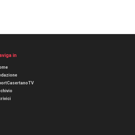
aviga in
ome
edazione
portCasertanoTV
chivio
rivici