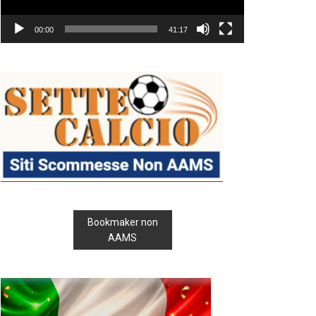
00:00
41:17
Bookmaker non
AAMS