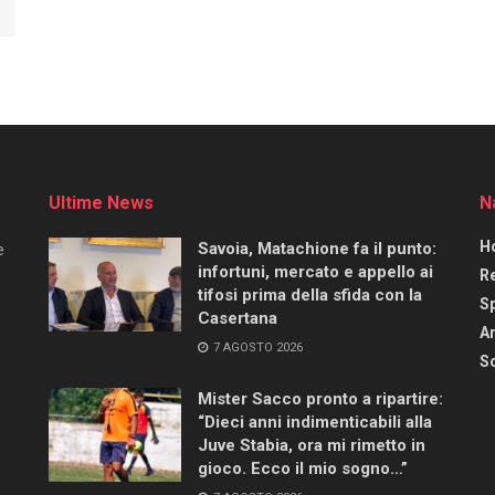
Ultime News
N
H
Savoia, Matachione fa il punto:
e
infortuni, mercato e appello ai
R
tifosi prima della sfida con la
S
Casertana
Ar
7 AGOSTO 2026
Sc
Mister Sacco pronto a ripartire:
“Dieci anni indimenticabili alla
Juve Stabia, ora mi rimetto in
gioco. Ecco il mio sogno…”