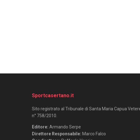
Sportcasertano.it
Sito registrato al Tribunale di Santa Maria Capua Veter
n° 758/2010.
Editore:
Armando Serpe
Direttore Responsabile:
Marco Falco