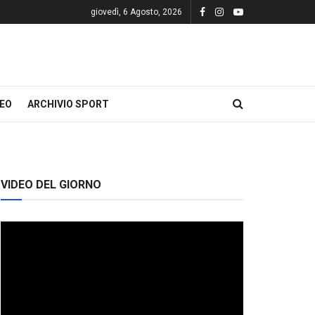
giovedì, 6 Agosto, 2026
DEO
ARCHIVIO SPORT
VIDEO DEL GIORNO
Video
Player