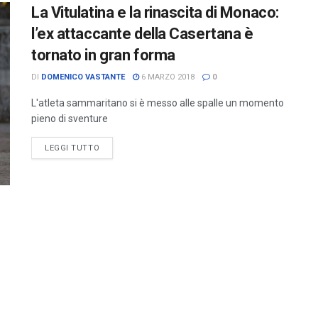
La Vitulatina e la rinascita di Monaco:
l’ex attaccante della Casertana è
tornato in gran forma
DI
DOMENICO VASTANTE
6 MARZO 2018
0
L'atleta sammaritano si è messo alle spalle un momento
pieno di sventure
LEGGI TUTTO