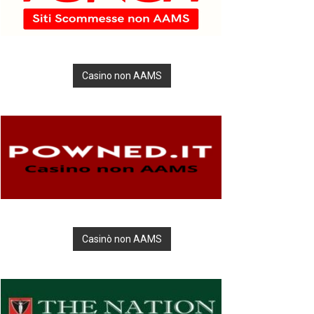
Casino non AAMS
Casinò non AAMS