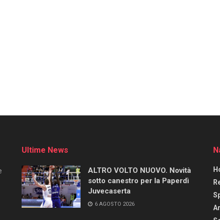
Ultime News
N
H
ALTRO VOLTO NUOVO. Novità
e
sotto canestro per la Paperdì
R
Juvecaserta
S
6 AGOSTO 2026
Ar