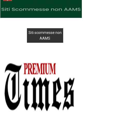
Siti scommesse non
AAMS