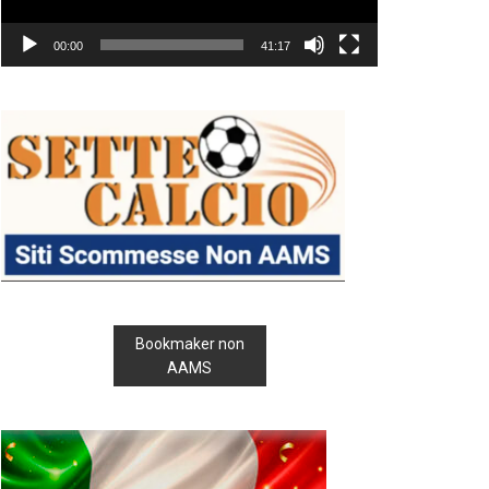
00:00
41:17
Bookmaker non
AAMS