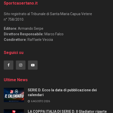
Sportcasertano.it
Sito registrato al Tribunale di Santa Maria Capua Vetere
n° 758/2010.
Editore:
Armando Serpe
Direttore Responsabile:
Marco Falco
Condirettore:
Raffaele Veccia
Seguici su
Ultime News
SERIE D. Ecco la data di pubblicazione dei
calendari
6 AGOSTO 2026
LA COPPA ITALIA DI SERIE D. Il Gladiator riparte