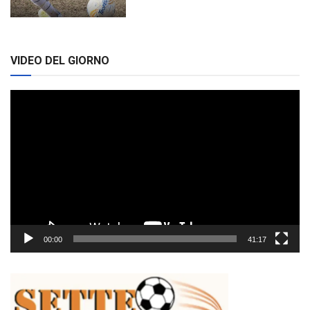
VIDEO DEL GIORNO
Video
Player
00:00
41:17