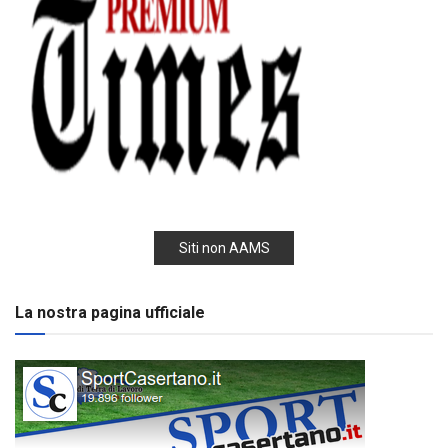
Siti non AAMS
La nostra pagina ufficiale