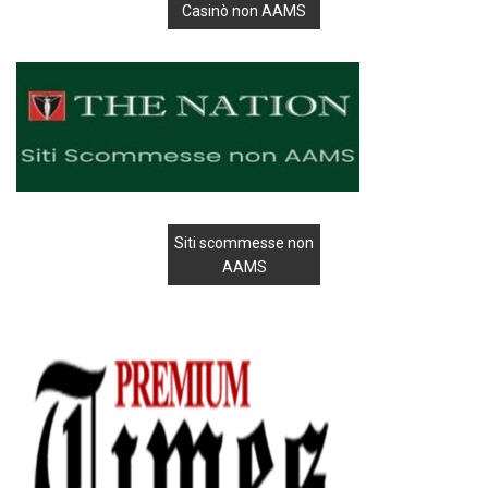
Casinò non AAMS
Siti scommesse non
AAMS