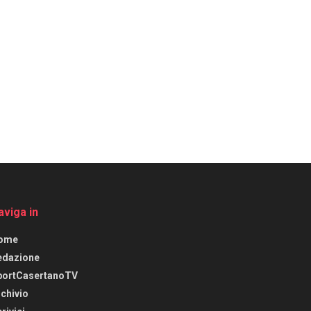
aviga in
ome
edazione
portCasertanoTV
chivio