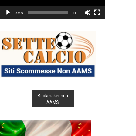
00:00
41:17
Bookmaker non
AAMS