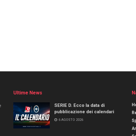
Ultime News
N
H
SERIE D. Ecco la data di
e
pubblicazione dei calendari
R
6 AGOSTO 2026
S
Ar