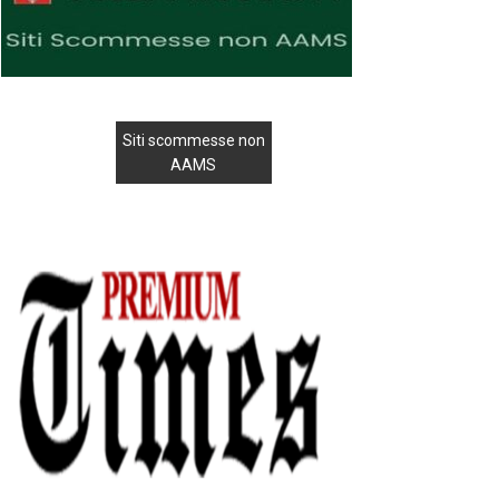
Siti scommesse non
AAMS