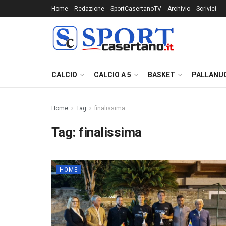
Home
Redazione
SportCasertanoTV
Archivio
Scrivici
CALCIO
CALCIO A 5
BASKET
PALLANU
Home
Tag
finalissima
Tag:
finalissima
HOME