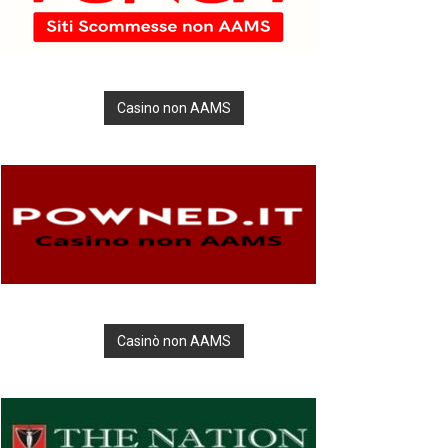
Casino non AAMS
Casinò non AAMS