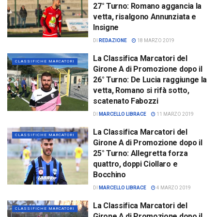
27° Turno: Romano aggancia la
vetta, risalgono Annunziata e
Insigne
DI
REDAZIONE
18 MARZO 2019
La Classifica Marcatori del
CLASSIFICHE MARCATORI
Girone A di Promozione dopo il
26° Turno: De Lucia raggiunge la
vetta, Romano si rifà sotto,
scatenato Fabozzi
DI
MARCELLO LIBRACE
11 MARZO 2019
La Classifica Marcatori del
CLASSIFICHE MARCATORI
Girone A di Promozione dopo il
25° Turno: Allegretta forza
quattro, doppi Ciollaro e
Bocchino
DI
MARCELLO LIBRACE
4 MARZO 2019
La Classifica Marcatori del
CLASSIFICHE MARCATORI
Girone A di Promozione dopo il