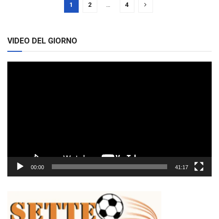
1
2
…
4
VIDEO DEL GIORNO
Video
Player
00:00
41:17