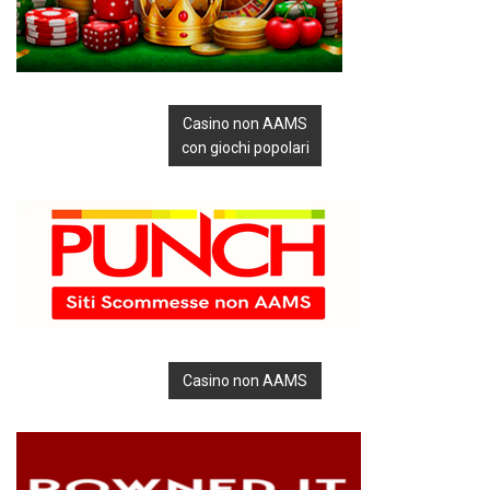
Casino non AAMS
con giochi popolari
Casino non AAMS