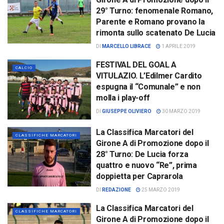
29° Turno: fenomenale Romano,
Parente e Romano provano la
rimonta sullo scatenato De Lucia
DI
MARCELLO LIBRACE
1 APRILE 2019
FESTIVAL DEL GOAL A
CALCIO
VITULAZIO. L’Edilmer Cardito
espugna il “Comunale” e non
molla i play-off
DI
GIUSEPPE OLIVIERO
30 MARZO 2019
La Classifica Marcatori del
CLASSIFICHE MARCATORI
Girone A di Promozione dopo il
28° Turno: De Lucia forza
quattro e nuovo “Re”, prima
doppietta per Caprarola
DI
REDAZIONE
25 MARZO 2019
La Classifica Marcatori del
CLASSIFICHE MARCATORI
Girone A di Promozione dopo il