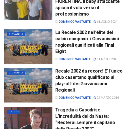
FIORENTINA. Il baby attaccante
spicca il volo verso il
professionismo
DI
DOMENICO VASTANTE
6 LUGLIO 2021
La Recale 2002 nell’élite del
GIOVANILI
calcio campano: i Giovanissimi
regionali qualificati alla Final
Eight
DI
DOMENICO VASTANTE
11 APRILE 2016
Recale 2002 da record! E’ l’unico
GIOVANILI
club casertano qualificato ai
play-off dei Giovanissimi
Regionali
DI
DOMENICO VASTANTE
22 MARZO 2016
Tragedia a Capodrise.
CALCIO
L’incredulità del ds Nasta:
“Resterai sempre il capitano
della Recale 2002”