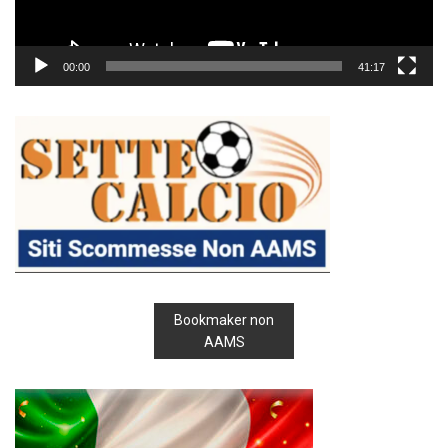
00:00
41:17
Bookmaker non
AAMS