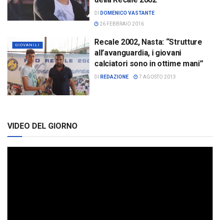
DI
DOMENICO VASTANTE
26 FEBBRAIO 2016
Recale 2002, Nasta: “Strutture
GIOVANILI
all’avanguardia, i giovani
calciatori sono in ottime mani”
DI
REDAZIONE
7 AGOSTO 2013
VIDEO DEL GIORNO
Video
Player