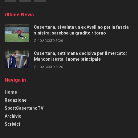
Ultime News
Casertana, si valuta un ex Avellino per la fascia
sinistra: sarebbe un gradito ritorno
10 AGOSTO 2026
Casertana, settimana decisiva per il mercato:
Manconi resta il nome principale
10 AGOSTO 2026
Naviga in
Home
Redazione
SportCasertanoTV
Archivio
Scrivici