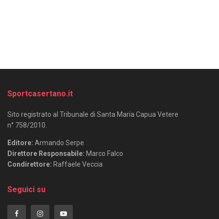
Sportcasertano.it
Sito registrato al Tribunale di Santa Maria Capua Vetere
n° 758/2010.
Editore:
Armando Serpe
Direttore Responsabile:
Marco Falco
Condirettore:
Raffaele Veccia
Seguici su