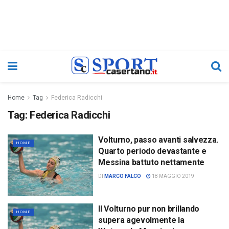
Home
Tag
Federica Radicchi
Tag:
Federica Radicchi
Volturno, passo avanti salvezza.
HOME
Quarto periodo devastante e
Messina battuto nettamente
DI
MARCO FALCO
18 MAGGIO 2019
Il Volturno pur non brillando
HOME
supera agevolmente la