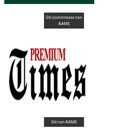
Siti scommesse non
AAMS
Siti non AAMS