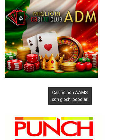
Casino non AAMS
con giochi popolari