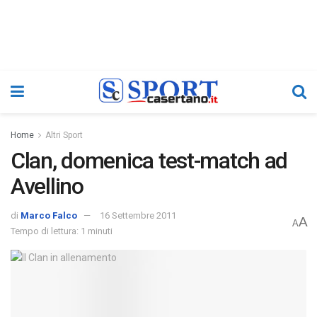
Home
Altri Sport
Clan, domenica test-match ad
Avellino
di
Marco Falco
16 Settembre 2011
A
A
Tempo di lettura: 1 minuti