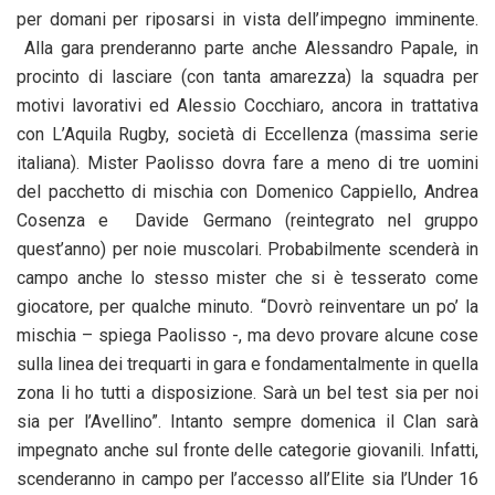
per domani per riposarsi in vista dell’impegno imminente.
Alla gara prenderanno parte anche Alessandro Papale, in
procinto di lasciare (con tanta amarezza) la squadra per
motivi lavorativi ed Alessio Cocchiaro, ancora in trattativa
con L’Aquila Rugby, società di Eccellenza (massima serie
italiana). Mister Paolisso dovra fare a meno di tre uomini
del pacchetto di mischia con Domenico Cappiello, Andrea
Cosenza e Davide Germano (reintegrato nel gruppo
quest’anno) per noie muscolari. Probabilmente scenderà in
campo anche lo stesso mister che si è tesserato come
giocatore, per qualche minuto. “Dovrò reinventare un po’ la
mischia – spiega Paolisso -, ma devo provare alcune cose
sulla linea dei trequarti in gara e fondamentalmente in quella
zona li ho tutti a disposizione. Sarà un bel test sia per noi
sia per l’Avellino”. Intanto sempre domenica il Clan sarà
impegnato anche sul fronte delle categorie giovanili. Infatti,
scenderanno in campo per l’accesso all’Elite sia l’Under 16