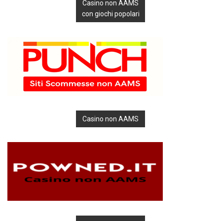
Casino non AAMS
con giochi popolari
Casino non AAMS