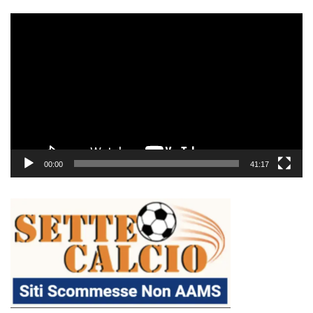
Video
Player
00:00
41:17