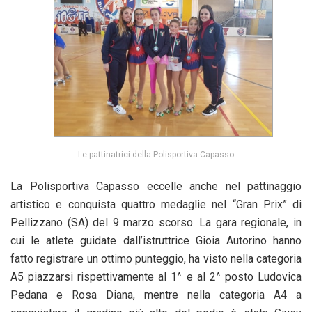
Le pattinatrici della Polisportiva Capasso
La Polisportiva Capasso eccelle anche nel pattinaggio
artistico e conquista quattro medaglie nel “Gran Prix” di
Pellizzano (SA) del 9 marzo scorso. La gara regionale, in
cui le atlete guidate dall’istruttrice Gioia Autorino hanno
fatto registrare un ottimo punteggio, ha visto nella categoria
A5 piazzarsi rispettivamente al 1^ e al 2^ posto Ludovica
Pedana e Rosa Diana, mentre nella categoria A4 a