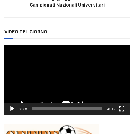
Campionati Nazionali Universitari
VIDEO DEL GIORNO
Video
Player
00:00
41:17