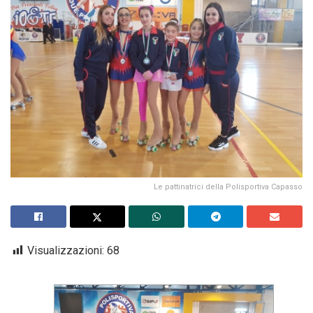
Le pattinatrici della Polisportiva Capasso
Visualizzazioni:
68